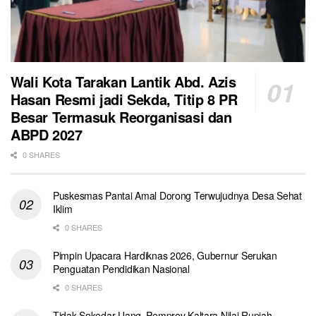
Wali Kota Tarakan Lantik Abd. Azis
Hasan Resmi jadi Sekda, Titip 8 PR
Besar Termasuk Reorganisasi dan
ABPD 2027
0 SHARES
Puskesmas Pantai Amal Dorong Terwujudnya Desa Sehat
Iklim
0 SHARES
Pimpin Upacara Hardiknas 2026, Gubernur Serukan
Penguatan Pendidikan Nasional
0 SHARES
Tidak Sekedar Uang, Pemprov Kaltara Nilai Rupiah