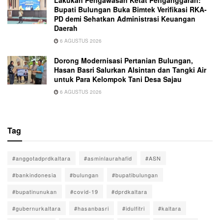
Lakukan Pengawasan Ketat Penganggaran:
Bupati Bulungan Buka Bimtek Verifikasi RKA-
PD demi Sehatkan Administrasi Keuangan
Daerah
6 AGUSTUS 2026
Dorong Modernisasi Pertanian Bulungan,
Hasan Basri Salurkan Alsintan dan Tangki Air
untuk Para Kelompok Tani Desa Sajau
6 AGUSTUS 2026
Tag
#anggotadprdkaltara
#asminlaurahafid
#ASN
#bankindonesia
#bulungan
#bupatibulungan
#bupatinunukan
#covid-19
#dprdkaltara
#gubernurkaltara
#hasanbasri
#idulfitri
#kaltara