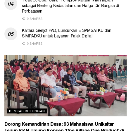
sebagai Benteng Kedaulatan dan Harga Diri Bangsa di
Perbatasan
0 SHARES
Kaltara Genjot PAD, Luncurkan E-SAMSATKU dan
SIMPADKU untuk Layanan Pajak Digital
0 SHARES
PEMKAB BULUNGAN
Dorong Kemandirian Desa: 93 Mahasiswa Unikaltar
Terjun KKN, Usung Konsep ‘One Village One Product’ di