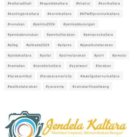
#kaltaradihati
#kapoldakaltara
#khairul
#konikaltara
#kontingenkaltara
#kormikaltara
#KPwBIprovinsikaltara
#nunukan
#pemilu2024
#pemkabbulungan
#pemkabnunukan
#pemkottarakan
#pemprovkaltara
#pileg
#pilkada2024
#pilpres
#pjwalikotatarakan
#poldakaltara
#polisi
#polrestarakan
#polri
#presisi
#ramadan
#senatorkaltara
#syarwani
#tarakan
#tarakanhibot
#tarakansmartcity
#wakilgubernurkaltara
#walikotatarakan
#yansentp
#zainalarifinpaliwang