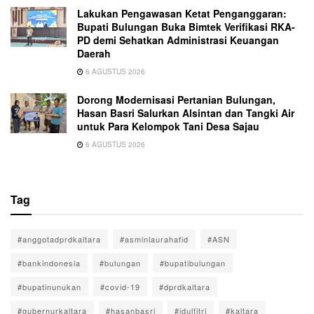
Lakukan Pengawasan Ketat Penganggaran:
Bupati Bulungan Buka Bimtek Verifikasi RKA-
PD demi Sehatkan Administrasi Keuangan
Daerah
6 AGUSTUS 2026
Dorong Modernisasi Pertanian Bulungan,
Hasan Basri Salurkan Alsintan dan Tangki Air
untuk Para Kelompok Tani Desa Sajau
6 AGUSTUS 2026
Tag
#anggotadprdkaltara
#asminlaurahafid
#ASN
#bankindonesia
#bulungan
#bupatibulungan
#bupatinunukan
#covid-19
#dprdkaltara
#gubernurkaltara
#hasanbasri
#idulfitri
#kaltara