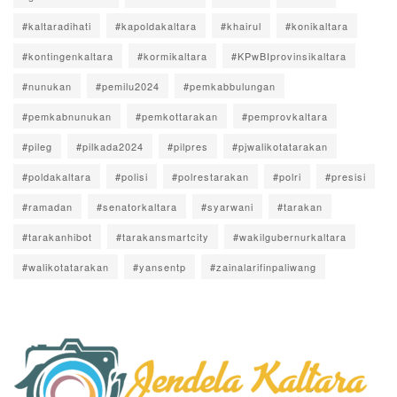
#kaltaradihati
#kapoldakaltara
#khairul
#konikaltara
#kontingenkaltara
#kormikaltara
#KPwBIprovinsikaltara
#nunukan
#pemilu2024
#pemkabbulungan
#pemkabnunukan
#pemkottarakan
#pemprovkaltara
#pileg
#pilkada2024
#pilpres
#pjwalikotatarakan
#poldakaltara
#polisi
#polrestarakan
#polri
#presisi
#ramadan
#senatorkaltara
#syarwani
#tarakan
#tarakanhibot
#tarakansmartcity
#wakilgubernurkaltara
#walikotatarakan
#yansentp
#zainalarifinpaliwang