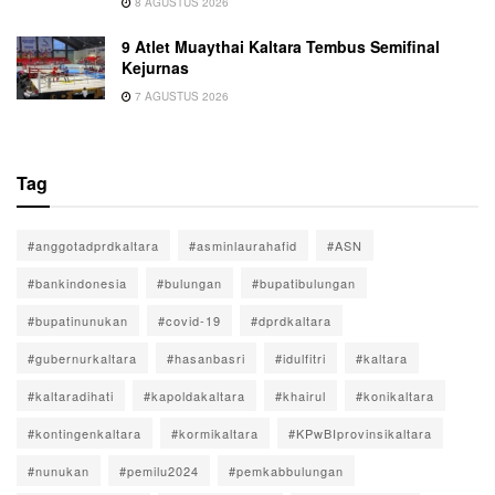
8 AGUSTUS 2026
9 Atlet Muaythai Kaltara Tembus Semifinal
Kejurnas
7 AGUSTUS 2026
Tag
#anggotadprdkaltara
#asminlaurahafid
#ASN
#bankindonesia
#bulungan
#bupatibulungan
#bupatinunukan
#covid-19
#dprdkaltara
#gubernurkaltara
#hasanbasri
#idulfitri
#kaltara
#kaltaradihati
#kapoldakaltara
#khairul
#konikaltara
#kontingenkaltara
#kormikaltara
#KPwBIprovinsikaltara
#nunukan
#pemilu2024
#pemkabbulungan