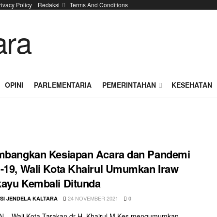
rivacy Policy
Redaksi
Terms And Conditions
OPINI
PARLEMENTARIA
PEMERINTAHAN
KESEHATAN
imbangkan Kesiapan Acara dan Pandemi
-19, Wali Kota Khairul Umumkan Iraw
ayu Kembali Ditunda
24 NOVEMBER 2021
SI JENDELA KALTARA
0
 – Wali Kota Tarakan dr H. Khairul M.Kes mengumumkan