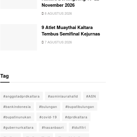
November 2026
8 AGUSTUS 2026
9 Atlet Muaythai Kaltara
Tembus Semifinal Kejurnas
7 AGUSTUS 2026
Tag
#anggotadprdkaltara
#asminlaurahafid
#ASN
#bankindonesia
#bulungan
#bupatibulungan
#bupatinunukan
#covid-19
#dprdkaltara
#gubernurkaltara
#hasanbasri
#idulfitri