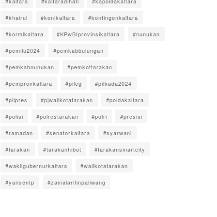
#kaltara
#kaltaradihati
#kapoldakaltara
#khairul
#konikaltara
#kontingenkaltara
#kormikaltara
#KPwBIprovinsikaltara
#nunukan
#pemilu2024
#pemkabbulungan
#pemkabnunukan
#pemkottarakan
#pemprovkaltara
#pileg
#pilkada2024
#pilpres
#pjwalikotatarakan
#poldakaltara
#polisi
#polrestarakan
#polri
#presisi
#ramadan
#senatorkaltara
#syarwani
#tarakan
#tarakanhibot
#tarakansmartcity
#wakilgubernurkaltara
#walikotatarakan
#yansentp
#zainalarifinpaliwang