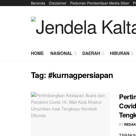
Beranda
Disclaimer
Pedoman Pemberitaan Media Siber
P
HOME
NASIONAL
DAERAH
HIBURAN
Tag:
#kurnagpersiapan
Pert
Covid
Tengk
BY
REDAK
TARAKAN