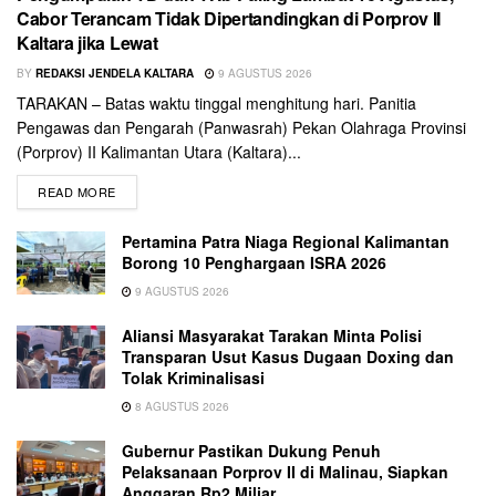
Cabor Terancam Tidak Dipertandingkan di Porprov II
Kaltara jika Lewat
BY
REDAKSI JENDELA KALTARA
9 AGUSTUS 2026
TARAKAN – Batas waktu tinggal menghitung hari. Panitia
Pengawas dan Pengarah (Panwasrah) Pekan Olahraga Provinsi
(Porprov) II Kalimantan Utara (Kaltara)...
READ MORE
Pertamina Patra Niaga Regional Kalimantan
Borong 10 Penghargaan ISRA 2026
9 AGUSTUS 2026
Aliansi Masyarakat Tarakan Minta Polisi
Transparan Usut Kasus Dugaan Doxing dan
Tolak Kriminalisasi
8 AGUSTUS 2026
Gubernur Pastikan Dukung Penuh
Pelaksanaan Porprov II di Malinau, Siapkan
Anggaran Rp2 Miliar