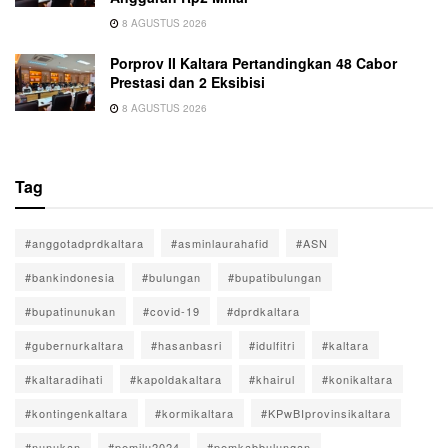
8 AGUSTUS 2026
Porprov II Kaltara Pertandingkan 48 Cabor
Prestasi dan 2 Eksibisi
8 AGUSTUS 2026
Tag
#anggotadprdkaltara
#asminlaurahafid
#ASN
#bankindonesia
#bulungan
#bupatibulungan
#bupatinunukan
#covid-19
#dprdkaltara
#gubernurkaltara
#hasanbasri
#idulfitri
#kaltara
#kaltaradihati
#kapoldakaltara
#khairul
#konikaltara
#kontingenkaltara
#kormikaltara
#KPwBIprovinsikaltara
#nunukan
#pemilu2024
#pemkabbulungan