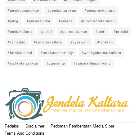
#pemkabnunukan
#pemkottarakan
#pemprovkaltara
#pileg
#pilkada2024
#pilpres
#pjwalikotatarakan
#poldakaltara
#polisi
#polrestarakan
#polri
#presisi
#ramadan
#senatorkaltara
#syarwani
#tarakan
#tarakanhibot
#tarakansmartcity
#wakilgubernurkaltara
#walikotatarakan
#yansentp
#zainalarifinpaliwang
Redaksi
Disclaimer
Pedoman Pemberitaan Media Siber
Terms And Conditions