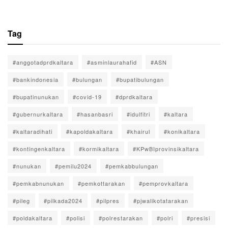
Tag
#anggotadprdkaltara
#asminlaurahafid
#ASN
#bankindonesia
#bulungan
#bupatibulungan
#bupatinunukan
#covid-19
#dprdkaltara
#gubernurkaltara
#hasanbasri
#idulfitri
#kaltara
#kaltaradihati
#kapoldakaltara
#khairul
#konikaltara
#kontingenkaltara
#kormikaltara
#KPwBIprovinsikaltara
#nunukan
#pemilu2024
#pemkabbulungan
#pemkabnunukan
#pemkottarakan
#pemprovkaltara
#pileg
#pilkada2024
#pilpres
#pjwalikotatarakan
#poldakaltara
#polisi
#polrestarakan
#polri
#presisi