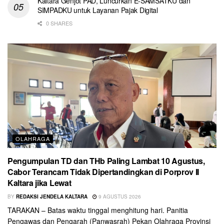
Kaltara Genjot PAD, Luncurkan E-SAMSATKU dan
SIMPADKU untuk Layanan Pajak Digital
0 SHARES
OLAHRAGA
Pengumpulan TD dan THb Paling Lambat 10 Agustus,
Cabor Terancam Tidak Dipertandingkan di Porprov II
Kaltara jika Lewat
BY
REDAKSI JENDELA KALTARA
9 AGUSTUS 2026
TARAKAN – Batas waktu tinggal menghitung hari. Panitia
Pengawas dan Pengarah (Panwasrah) Pekan Olahraga Provinsi