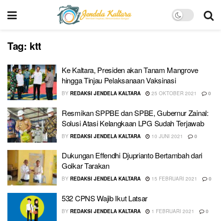
Tag:
ktt
Ke Kaltara, Presiden akan Tanam Mangrove
hingga Tinjau Pelaksanaan Vaksinasi
BY
REDAKSI JENDELA KALTARA
25 OKTOBER 2021
0
Resmikan SPPBE dan SPBE, Gubernur Zainal:
Solusi Atasi Kelangkaan LPG Sudah Terjawab
BY
REDAKSI JENDELA KALTARA
10 JUNI 2021
0
Dukungan Effendhi Djuprianto Bertambah dari
Golkar Tarakan
BY
REDAKSI JENDELA KALTARA
15 FEBRUARI 2021
0
532 CPNS Wajib Ikut Latsar
BY
REDAKSI JENDELA KALTARA
1 FEBRUARI 2021
0