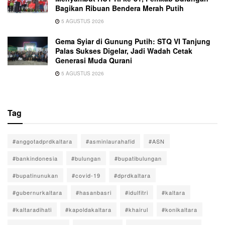
Bagikan Ribuan Bendera Merah Putih
5 AGUSTUS 2026
Gema Syiar di Gunung Putih: STQ VI Tanjung
Palas Sukses Digelar, Jadi Wadah Cetak
Generasi Muda Qurani
5 AGUSTUS 2026
Tag
#anggotadprdkaltara
#asminlaurahafid
#ASN
#bankindonesia
#bulungan
#bupatibulungan
#bupatinunukan
#covid-19
#dprdkaltara
#gubernurkaltara
#hasanbasri
#idulfitri
#kaltara
#kaltaradihati
#kapoldakaltara
#khairul
#konikaltara