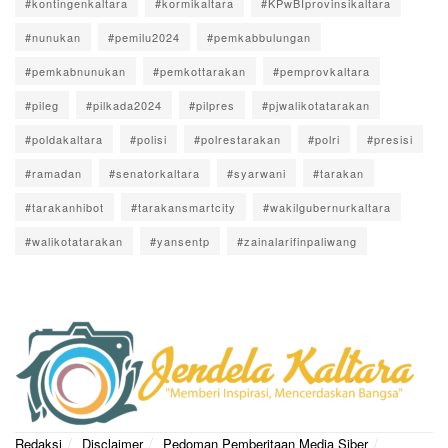
#kontingenkaltara
#kormikaltara
#KPwBIprovinsikaltara
#nunukan
#pemilu2024
#pemkabbulungan
#pemkabnunukan
#pemkottarakan
#pemprovkaltara
#pileg
#pilkada2024
#pilpres
#pjwalikotatarakan
#poldakaltara
#polisi
#polrestarakan
#polri
#presisi
#ramadan
#senatorkaltara
#syarwani
#tarakan
#tarakanhibot
#tarakansmartcity
#wakilgubernurkaltara
#walikotatarakan
#yansentp
#zainalarifinpaliwang
Redaksi
Disclaimer
Pedoman Pemberitaan Media Siber