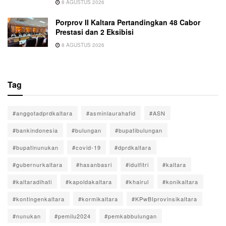
8 AGUSTUS 2026
Porprov II Kaltara Pertandingkan 48 Cabor
Prestasi dan 2 Eksibisi
8 AGUSTUS 2026
Tag
#anggotadprdkaltara
#asminlaurahafid
#ASN
#bankindonesia
#bulungan
#bupatibulungan
#bupatinunukan
#covid-19
#dprdkaltara
#gubernurkaltara
#hasanbasri
#idulfitri
#kaltara
#kaltaradihati
#kapoldakaltara
#khairul
#konikaltara
#kontingenkaltara
#kormikaltara
#KPwBIprovinsikaltara
#nunukan
#pemilu2024
#pemkabbulungan