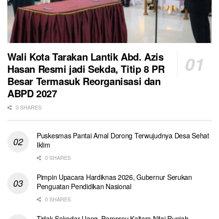
Wali Kota Tarakan Lantik Abd. Azis
Hasan Resmi jadi Sekda, Titip 8 PR
Besar Termasuk Reorganisasi dan
ABPD 2027
0 SHARES
Puskesmas Pantai Amal Dorong Terwujudnya Desa Sehat
Iklim
0 SHARES
Pimpin Upacara Hardiknas 2026, Gubernur Serukan
Penguatan Pendidikan Nasional
0 SHARES
Tidak Sekedar Uang, Pemprov Kaltara Nilai Rupiah