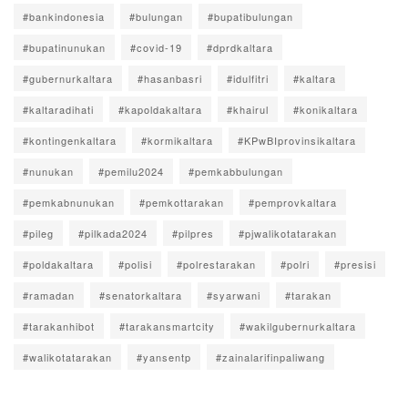
#bankindonesia
#bulungan
#bupatibulungan
#bupatinunukan
#covid-19
#dprdkaltara
#gubernurkaltara
#hasanbasri
#idulfitri
#kaltara
#kaltaradihati
#kapoldakaltara
#khairul
#konikaltara
#kontingenkaltara
#kormikaltara
#KPwBIprovinsikaltara
#nunukan
#pemilu2024
#pemkabbulungan
#pemkabnunukan
#pemkottarakan
#pemprovkaltara
#pileg
#pilkada2024
#pilpres
#pjwalikotatarakan
#poldakaltara
#polisi
#polrestarakan
#polri
#presisi
#ramadan
#senatorkaltara
#syarwani
#tarakan
#tarakanhibot
#tarakansmartcity
#wakilgubernurkaltara
#walikotatarakan
#yansentp
#zainalarifinpaliwang