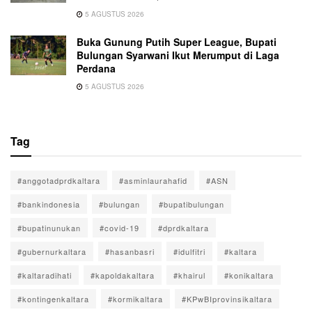
5 AGUSTUS 2026
Buka Gunung Putih Super League, Bupati
Bulungan Syarwani Ikut Merumput di Laga
Perdana
5 AGUSTUS 2026
Tag
#anggotadprdkaltara
#asminlaurahafid
#ASN
#bankindonesia
#bulungan
#bupatibulungan
#bupatinunukan
#covid-19
#dprdkaltara
#gubernurkaltara
#hasanbasri
#idulfitri
#kaltara
#kaltaradihati
#kapoldakaltara
#khairul
#konikaltara
#kontingenkaltara
#kormikaltara
#KPwBIprovinsikaltara