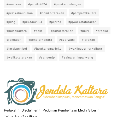
#nunukan
#pemilu2024
#pemkabbulungan
#pemkabnunukan
#pemkottarakan
#pemprovkaltara
#pileg
#pilkada2024
#pilpres
#pjwalikotatarakan
#poldakaltara
#polisi
#polrestarakan
#polri
#presisi
#ramadan
#senatorkaltara
#syarwani
#tarakan
#tarakanhibot
#tarakansmartcity
#wakilgubernurkaltara
#walikotatarakan
#yansentp
#zainalarifinpaliwang
Redaksi
Disclaimer
Pedoman Pemberitaan Media Siber
Terms And Conditions