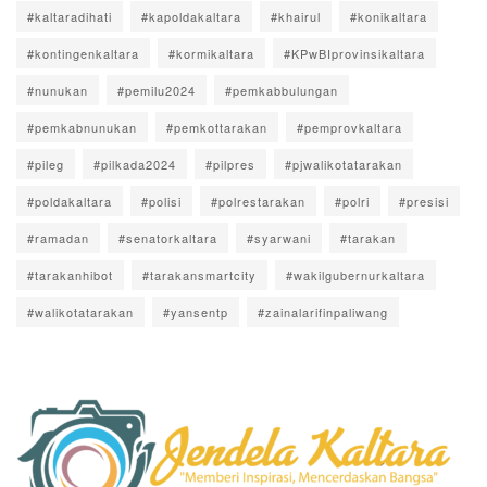
#kaltaradihati
#kapoldakaltara
#khairul
#konikaltara
#kontingenkaltara
#kormikaltara
#KPwBIprovinsikaltara
#nunukan
#pemilu2024
#pemkabbulungan
#pemkabnunukan
#pemkottarakan
#pemprovkaltara
#pileg
#pilkada2024
#pilpres
#pjwalikotatarakan
#poldakaltara
#polisi
#polrestarakan
#polri
#presisi
#ramadan
#senatorkaltara
#syarwani
#tarakan
#tarakanhibot
#tarakansmartcity
#wakilgubernurkaltara
#walikotatarakan
#yansentp
#zainalarifinpaliwang