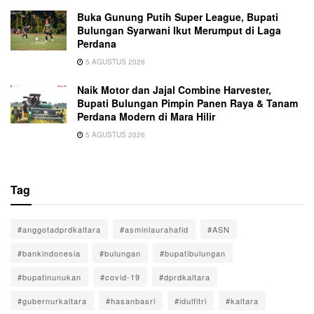
Buka Gunung Putih Super League, Bupati
Bulungan Syarwani Ikut Merumput di Laga
Perdana
5 AGUSTUS 2026
Naik Motor dan Jajal Combine Harvester,
Bupati Bulungan Pimpin Panen Raya & Tanam
Perdana Modern di Mara Hilir
5 AGUSTUS 2026
Tag
#anggotadprdkaltara
#asminlaurahafid
#ASN
#bankindonesia
#bulungan
#bupatibulungan
#bupatinunukan
#covid-19
#dprdkaltara
#gubernurkaltara
#hasanbasri
#idulfitri
#kaltara