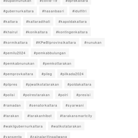
#bupatinunukan
#covid-19
#dprdkaltara
#gubernurkaltara
#hasanbasri
#idulfitri
#kaltara
#kaltaradihati
#kapoldakaltara
#khairul
#konikaltara
#kontingenkaltara
#kormikaltara
#KPwBIprovinsikaltara
#nunukan
#pemilu2024
#pemkabbulungan
#pemkabnunukan
#pemkottarakan
#pemprovkaltara
#pileg
#pilkada2024
#pilpres
#pjwalikotatarakan
#poldakaltara
#polisi
#polrestarakan
#polri
#presisi
#ramadan
#senatorkaltara
#syarwani
#tarakan
#tarakanhibot
#tarakansmartcity
#wakilgubernurkaltara
#walikotatarakan
#yansentp
#zainalarifinpaliwang