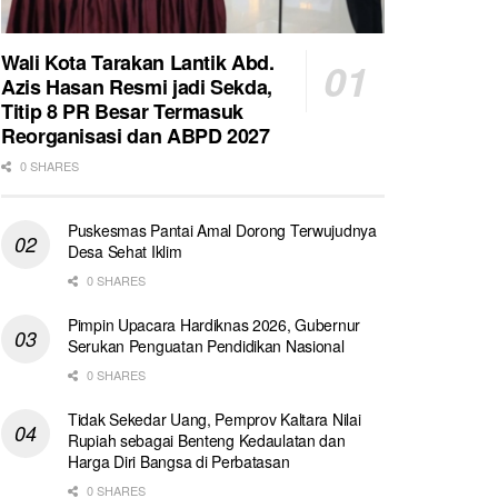
Wali Kota Tarakan Lantik Abd.
Azis Hasan Resmi jadi Sekda,
Titip 8 PR Besar Termasuk
Reorganisasi dan ABPD 2027
0 SHARES
Puskesmas Pantai Amal Dorong Terwujudnya
Desa Sehat Iklim
0 SHARES
Pimpin Upacara Hardiknas 2026, Gubernur
Serukan Penguatan Pendidikan Nasional
0 SHARES
Tidak Sekedar Uang, Pemprov Kaltara Nilai
Rupiah sebagai Benteng Kedaulatan dan
Harga Diri Bangsa di Perbatasan
0 SHARES