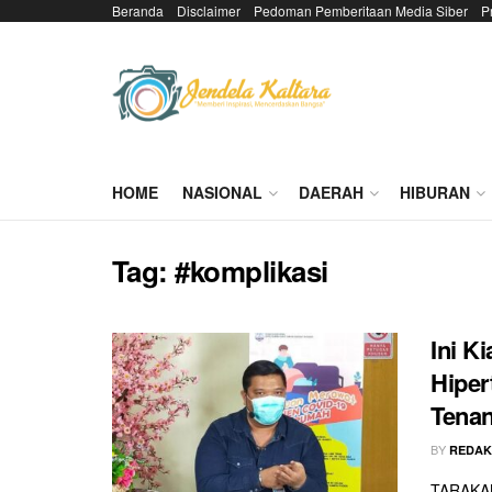
Beranda
Disclaimer
Pedoman Pemberitaan Media Siber
P
HOME
NASIONAL
DAERAH
HIBURAN
Tag:
#komplikasi
Ini K
Hiper
Tenan
BY
REDAK
TARAKAN 