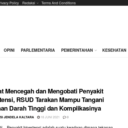
rivacy Policy
Redaksi
Terms And Conditions
OPINI
PARLEMENTARIA
PEMERINTAHAN
KESEHATAN
iat Mencegah dan Mengobati Penyakit
tensi, RSUD Tarakan Mampu Tangani
an Darah Tinggi dan Komplikasinya
18 JUNI 2021
SI JENDELA KALTARA
0
– Penyakit hipertensi adalah suatu keadaan dimana tekanan