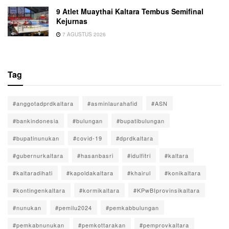
9 Atlet Muaythai Kaltara Tembus Semifinal
Kejurnas
7 AGUSTUS 2026
Tag
#anggotadprdkaltara
#asminlaurahafid
#ASN
#bankindonesia
#bulungan
#bupatibulungan
#bupatinunukan
#covid-19
#dprdkaltara
#gubernurkaltara
#hasanbasri
#idulfitri
#kaltara
#kaltaradihati
#kapoldakaltara
#khairul
#konikaltara
#kontingenkaltara
#kormikaltara
#KPwBIprovinsikaltara
#nunukan
#pemilu2024
#pemkabbulungan
#pemkabnunukan
#pemkottarakan
#pemprovkaltara