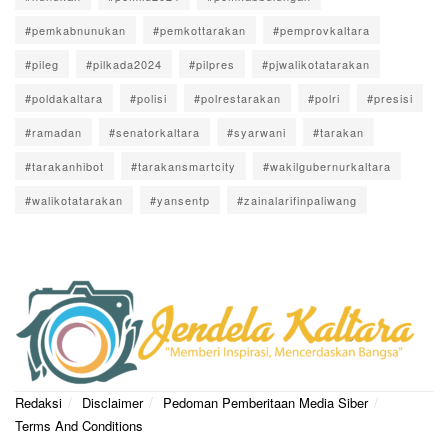
#pemkabnunukan
#pemkottarakan
#pemprovkaltara
#pileg
#pilkada2024
#pilpres
#pjwalikotatarakan
#poldakaltara
#polisi
#polrestarakan
#polri
#presisi
#ramadan
#senatorkaltara
#syarwani
#tarakan
#tarakanhibot
#tarakansmartcity
#wakilgubernurkaltara
#walikotatarakan
#yansentp
#zainalarifinpaliwang
Redaksi
Disclaimer
Pedoman Pemberitaan Media Siber
Terms And Conditions