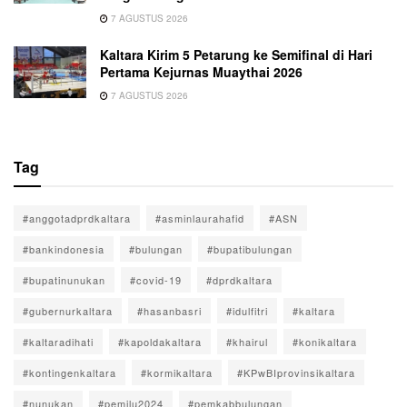
7 AGUSTUS 2026
Kaltara Kirim 5 Petarung ke Semifinal di Hari
Pertama Kejurnas Muaythai 2026
7 AGUSTUS 2026
Tag
#anggotadprdkaltara
#asminlaurahafid
#ASN
#bankindonesia
#bulungan
#bupatibulungan
#bupatinunukan
#covid-19
#dprdkaltara
#gubernurkaltara
#hasanbasri
#idulfitri
#kaltara
#kaltaradihati
#kapoldakaltara
#khairul
#konikaltara
#kontingenkaltara
#kormikaltara
#KPwBIprovinsikaltara
#nunukan
#pemilu2024
#pemkabbulungan