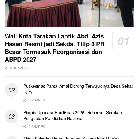
Wali Kota Tarakan Lantik Abd. Azis
Hasan Resmi jadi Sekda, Titip 8 PR
Besar Termasuk Reorganisasi dan
ABPD 2027
0 SHARES
Puskesmas Pantai Amal Dorong Terwujudnya Desa Sehat
Iklim
0 SHARES
Pimpin Upacara Hardiknas 2026, Gubernur Serukan
Penguatan Pendidikan Nasional
0 SHARES
Tidak Sekedar Uang, Pemprov Kaltara Nilai Rupiah