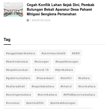
Cegah Konflik Lahan Sejak Dini, Pemkab
Bulungan Bekali Aparatur Desa Pahami
Mitigasi Sengketa Pertanahan
7 AGUSTUS 2026
Tag
#anggotadprdkaltara
#asminlaurahafid
#ASN
#bankindonesia
#bulungan
#bupatibulungan
#bupatinunukan
#covid-19
#dprdkaltara
#gubernurkaltara
#hasanbasri
#idulfitri
#kaltara
#kaltaradihati
#kapoldakaltara
#khairul
#konikaltara
#kontingenkaltara
#kormikaltara
#KPwBIprovinsikaltara
#nunukan
#pemilu2024
#pemkabbulungan