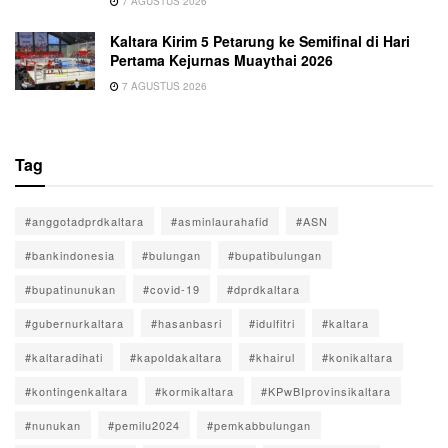
7 AGUSTUS 2026
Kaltara Kirim 5 Petarung ke Semifinal di Hari
Pertama Kejurnas Muaythai 2026
7 AGUSTUS 2026
Tag
#anggotadprdkaltara
#asminlaurahafid
#ASN
#bankindonesia
#bulungan
#bupatibulungan
#bupatinunukan
#covid-19
#dprdkaltara
#gubernurkaltara
#hasanbasri
#idulfitri
#kaltara
#kaltaradihati
#kapoldakaltara
#khairul
#konikaltara
#kontingenkaltara
#kormikaltara
#KPwBIprovinsikaltara
#nunukan
#pemilu2024
#pemkabbulungan