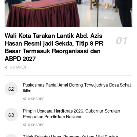
Wali Kota Tarakan Lantik Abd. Azis
Hasan Resmi jadi Sekda, Titip 8 PR
Besar Termasuk Reorganisasi dan
ABPD 2027
0 SHARES
Puskesmas Pantai Amal Dorong Terwujudnya Desa Sehat
Iklim
0 SHARES
Pimpin Upacara Hardiknas 2026, Gubernur Serukan
Penguatan Pendidikan Nasional
0 SHARES
Tidak Sekedar Uang, Pemprov Kaltara Nilai Rupiah