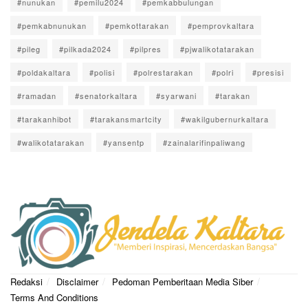
#nunukan
#pemilu2024
#pemkabbulungan
#pemkabnunukan
#pemkottarakan
#pemprovkaltara
#pileg
#pilkada2024
#pilpres
#pjwalikotatarakan
#poldakaltara
#polisi
#polrestarakan
#polri
#presisi
#ramadan
#senatorkaltara
#syarwani
#tarakan
#tarakanhibot
#tarakansmartcity
#wakilgubernurkaltara
#walikotatarakan
#yansentp
#zainalarifinpaliwang
Redaksi
Disclaimer
Pedoman Pemberitaan Media Siber
Terms And Conditions