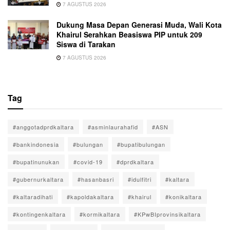
7 AGUSTUS 2026
Dukung Masa Depan Generasi Muda, Wali Kota
Khairul Serahkan Beasiswa PIP untuk 209
Siswa di Tarakan
7 AGUSTUS 2026
Tag
#anggotadprdkaltara
#asminlaurahafid
#ASN
#bankindonesia
#bulungan
#bupatibulungan
#bupatinunukan
#covid-19
#dprdkaltara
#gubernurkaltara
#hasanbasri
#idulfitri
#kaltara
#kaltaradihati
#kapoldakaltara
#khairul
#konikaltara
#kontingenkaltara
#kormikaltara
#KPwBIprovinsikaltara