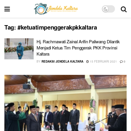
Tag:
#ketuatimpenggerakpkkaltara
Hj. Rachmawati Zainal Arifin Paliwang Dilantik
Menjadi Ketua Tim Penggerak PKK Provinsi
Kaltara
BY
REDAKSI JENDELA KALTARA
15 FEBRUARI 2021
0