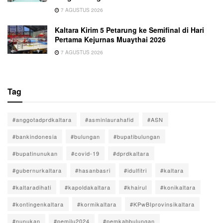
7 AGUSTUS 2026
Kaltara Kirim 5 Petarung ke Semifinal di Hari
Pertama Kejurnas Muaythai 2026
7 AGUSTUS 2026
Tag
#anggotadprdkaltara
#asminlaurahafid
#ASN
#bankindonesia
#bulungan
#bupatibulungan
#bupatinunukan
#covid-19
#dprdkaltara
#gubernurkaltara
#hasanbasri
#idulfitri
#kaltara
#kaltaradihati
#kapoldakaltara
#khairul
#konikaltara
#kontingenkaltara
#kormikaltara
#KPwBIprovinsikaltara
#nunukan
#pemilu2024
#pemkabbulungan