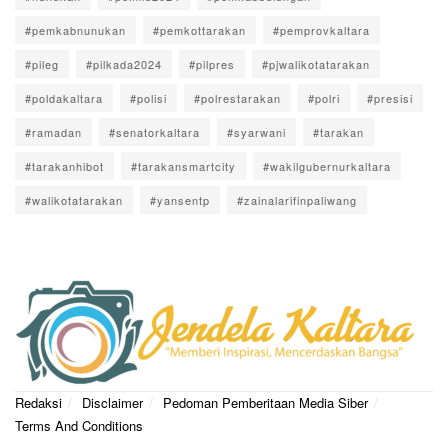
#pemkabnunukan
#pemkottarakan
#pemprovkaltara
#pileg
#pilkada2024
#pilpres
#pjwalikotatarakan
#poldakaltara
#polisi
#polrestarakan
#polri
#presisi
#ramadan
#senatorkaltara
#syarwani
#tarakan
#tarakanhibot
#tarakansmartcity
#wakilgubernurkaltara
#walikotatarakan
#yansentp
#zainalarifinpaliwang
Redaksi
Disclaimer
Pedoman Pemberitaan Media Siber
Terms And Conditions