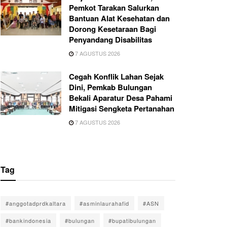
Pemkot Tarakan Salurkan
Bantuan Alat Kesehatan dan
Dorong Kesetaraan Bagi
Penyandang Disabilitas
7 AGUSTUS 2026
Cegah Konflik Lahan Sejak
Dini, Pemkab Bulungan
Bekali Aparatur Desa Pahami
Mitigasi Sengketa Pertanahan
7 AGUSTUS 2026
Tag
#anggotadprdkaltara
#asminlaurahafid
#ASN
#bankindonesia
#bulungan
#bupatibulungan