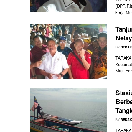
(DPR RI)
kerja Men
Tanju
Nelay
BY
REDAK
TARAKAN
Kecamat
Maju be
Stasi
Berbe
Tangk
BY
REDAK
TARAKAN