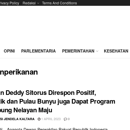
rivacy Policy
Redaksi
Terms And Conditions
OPINI
PARLEMENTARIA
PEMERINTAHAN
KESEHATAN
nperikanan
n Deddy Sitorus Direspon Positif,
ik dan Pulau Bunyu juga Dapat Program
ung Nelayan Maju
1 APRIL 2023
SI JENDELA KALTARA
0
 – Anggota Dewan Perwakilan Rakyat Republik Indonesia