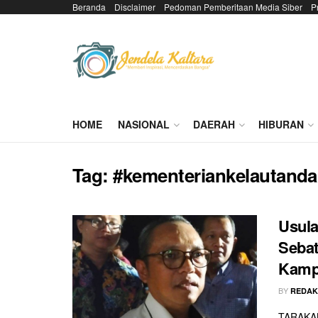
Beranda
Disclaimer
Pedoman Pemberitaan Media Siber
P
HOME
NASIONAL
DAERAH
HIBURAN
Tag:
#kementeriankelautanda
Usula
Sebat
Kamp
BY
REDAK
TARAKAN