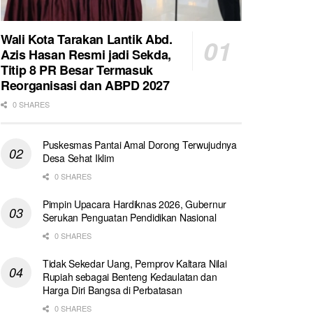
Wali Kota Tarakan Lantik Abd.
Azis Hasan Resmi jadi Sekda,
Titip 8 PR Besar Termasuk
Reorganisasi dan ABPD 2027
0 SHARES
Puskesmas Pantai Amal Dorong Terwujudnya
Desa Sehat Iklim
0 SHARES
Pimpin Upacara Hardiknas 2026, Gubernur
Serukan Penguatan Pendidikan Nasional
0 SHARES
Tidak Sekedar Uang, Pemprov Kaltara Nilai
Rupiah sebagai Benteng Kedaulatan dan
Harga Diri Bangsa di Perbatasan
0 SHARES