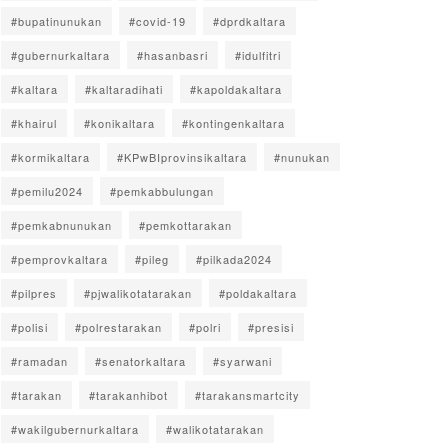
#bupatinunukan
#covid-19
#dprdkaltara
#gubernurkaltara
#hasanbasri
#idulfitri
#kaltara
#kaltaradihati
#kapoldakaltara
#khairul
#konikaltara
#kontingenkaltara
#kormikaltara
#KPwBIprovinsikaltara
#nunukan
#pemilu2024
#pemkabbulungan
#pemkabnunukan
#pemkottarakan
#pemprovkaltara
#pileg
#pilkada2024
#pilpres
#pjwalikotatarakan
#poldakaltara
#polisi
#polrestarakan
#polri
#presisi
#ramadan
#senatorkaltara
#syarwani
#tarakan
#tarakanhibot
#tarakansmartcity
#wakilgubernurkaltara
#walikotatarakan