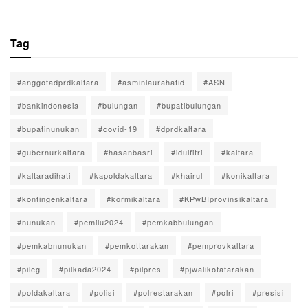
Tag
#anggotadprdkaltara
#asminlaurahafid
#ASN
#bankindonesia
#bulungan
#bupatibulungan
#bupatinunukan
#covid-19
#dprdkaltara
#gubernurkaltara
#hasanbasri
#idulfitri
#kaltara
#kaltaradihati
#kapoldakaltara
#khairul
#konikaltara
#kontingenkaltara
#kormikaltara
#KPwBIprovinsikaltara
#nunukan
#pemilu2024
#pemkabbulungan
#pemkabnunukan
#pemkottarakan
#pemprovkaltara
#pileg
#pilkada2024
#pilpres
#pjwalikotatarakan
#poldakaltara
#polisi
#polrestarakan
#polri
#presisi