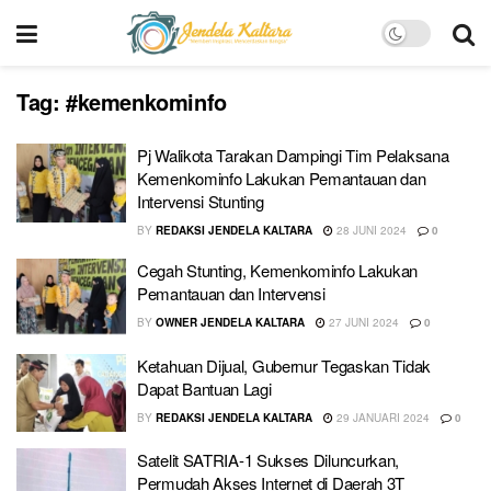
Tag:
#kemenkominfo
Pj Walikota Tarakan Dampingi Tim Pelaksana
Kemenkominfo Lakukan Pemantauan dan
Intervensi Stunting
BY
REDAKSI JENDELA KALTARA
28 JUNI 2024
0
Cegah Stunting, Kemenkominfo Lakukan
Pemantauan dan Intervensi
BY
OWNER JENDELA KALTARA
27 JUNI 2024
0
Ketahuan Dijual, Gubernur Tegaskan Tidak
Dapat Bantuan Lagi
BY
REDAKSI JENDELA KALTARA
29 JANUARI 2024
0
Satelit SATRIA-1 Sukses Diluncurkan,
Permudah Akses Internet di Daerah 3T