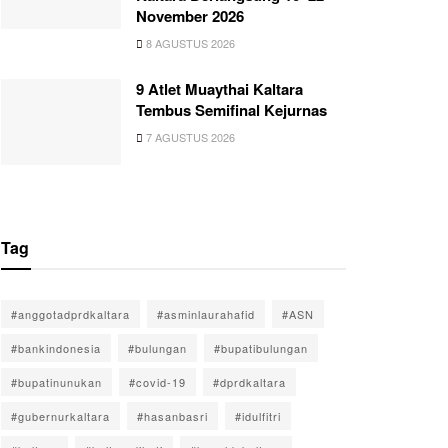
November 2026
8 AGUSTUS 2026
9 Atlet Muaythai Kaltara
Tembus Semifinal Kejurnas
7 AGUSTUS 2026
Tag
#anggotadprdkaltara
#asminlaurahafid
#ASN
#bankindonesia
#bulungan
#bupatibulungan
#bupatinunukan
#covid-19
#dprdkaltara
#gubernurkaltara
#hasanbasri
#idulfitri