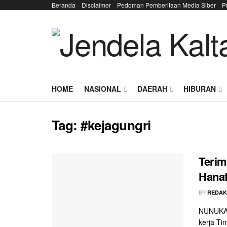
Beranda
Disclaimer
Pedoman Pemberitaan Media Siber
P
HOME
NASIONAL
DAERAH
HIBURAN
Tag:
#kejagungri
Terim
Hanaf
BY
REDAK
NUNUKAN
kerja Ti