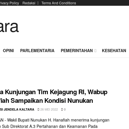
rivacy Policy
Redaksi
Terms And Conditions
OPINI
PARLEMENTARIA
PEMERINTAHAN
KESEHATAN
a Kunjungan Tim Kejagung RI, Wabup
iah Sampaikan Kondisi Nunukan
26 MEI 2022
SI JENDELA KALTARA
0
 - Wakil Bupati Nunukan H. Hanafiah menerima kunjungan
m Sub Direktorat A.3 Pertahanan dan Keamanan Pada