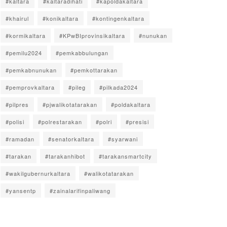
#kaltara
#kaltaradihati
#kapoldakaltara
#khairul
#konikaltara
#kontingenkaltara
#kormikaltara
#KPwBIprovinsikaltara
#nunukan
#pemilu2024
#pemkabbulungan
#pemkabnunukan
#pemkottarakan
#pemprovkaltara
#pileg
#pilkada2024
#pilpres
#pjwalikotatarakan
#poldakaltara
#polisi
#polrestarakan
#polri
#presisi
#ramadan
#senatorkaltara
#syarwani
#tarakan
#tarakanhibot
#tarakansmartcity
#wakilgubernurkaltara
#walikotatarakan
#yansentp
#zainalarifinpaliwang