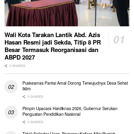
Wali Kota Tarakan Lantik Abd. Azis
Hasan Resmi jadi Sekda, Titip 8 PR
Besar Termasuk Reorganisasi dan
ABPD 2027
0 SHARES
Puskesmas Pantai Amal Dorong Terwujudnya Desa Sehat
Iklim
0 SHARES
Pimpin Upacara Hardiknas 2026, Gubernur Serukan
Penguatan Pendidikan Nasional
0 SHARES
Tidak Sekedar Uang, Pemprov Kaltara Nilai Rupiah