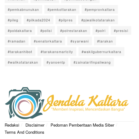
#pemkabnunukan
#pemkottarakan
#pemprovkaltara
#pileg
#pilkada2024
#pilpres
#pjwalikotatarakan
#poldakaltara
#polisi
#polrestarakan
#polri
#presisi
#ramadan
#senatorkaltara
#syarwani
#tarakan
#tarakanhibot
#tarakansmartcity
#wakilgubernurkaltara
#walikotatarakan
#yansentp
#zainalarifinpaliwang
Redaksi
Disclaimer
Pedoman Pemberitaan Media Siber
Terms And Conditions