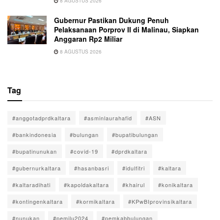
8 AGUSTUS 2026
Gubernur Pastikan Dukung Penuh
Pelaksanaan Porprov II di Malinau, Siapkan
Anggaran Rp2 Miliar
8 AGUSTUS 2026
Tag
#anggotadprdkaltara
#asminlaurahafid
#ASN
#bankindonesia
#bulungan
#bupatibulungan
#bupatinunukan
#covid-19
#dprdkaltara
#gubernurkaltara
#hasanbasri
#idulfitri
#kaltara
#kaltaradihati
#kapoldakaltara
#khairul
#konikaltara
#kontingenkaltara
#kormikaltara
#KPwBIprovinsikaltara
#nunukan
#pemilu2024
#pemkabbulungan