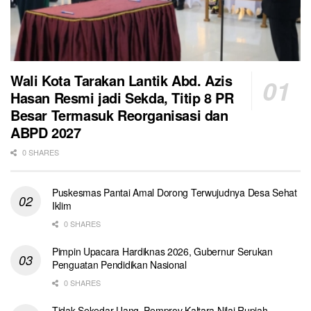
Wali Kota Tarakan Lantik Abd. Azis
Hasan Resmi jadi Sekda, Titip 8 PR
Besar Termasuk Reorganisasi dan
ABPD 2027
0 SHARES
Puskesmas Pantai Amal Dorong Terwujudnya Desa Sehat
Iklim
0 SHARES
Pimpin Upacara Hardiknas 2026, Gubernur Serukan
Penguatan Pendidikan Nasional
0 SHARES
Tidak Sekedar Uang, Pemprov Kaltara Nilai Rupiah