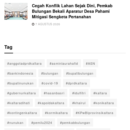
Cegah Konflik Lahan Sejak Dini, Pemkab
Bulungan Bekali Aparatur Desa Pahami
Mitigasi Sengketa Pertanahan
7 AGUSTUS 2026
Tag
#anggotadprdkaltara
#asminlaurahafid
#ASN
#bankindonesia
#bulungan
#bupatibulungan
#bupatinunukan
#covid-19
#dprdkaltara
#gubernurkaltara
#hasanbasri
#idulfitri
#kaltara
#kaltaradihati
#kapoldakaltara
#khairul
#konikaltara
#kontingenkaltara
#kormikaltara
#KPwBIprovinsikaltara
#nunukan
#pemilu2024
#pemkabbulungan