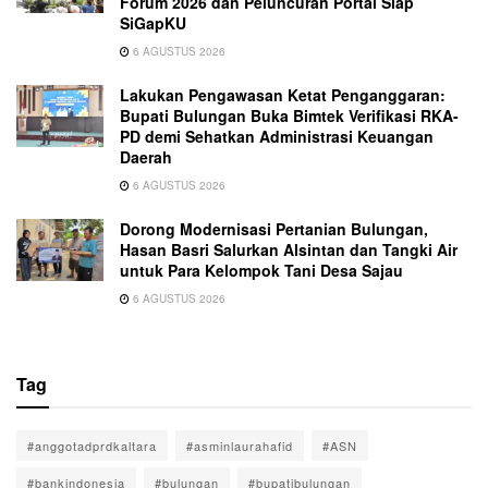
Forum 2026 dan Peluncuran Portal Siap
SiGapKU
6 AGUSTUS 2026
Lakukan Pengawasan Ketat Penganggaran:
Bupati Bulungan Buka Bimtek Verifikasi RKA-
PD demi Sehatkan Administrasi Keuangan
Daerah
6 AGUSTUS 2026
Dorong Modernisasi Pertanian Bulungan,
Hasan Basri Salurkan Alsintan dan Tangki Air
untuk Para Kelompok Tani Desa Sajau
6 AGUSTUS 2026
Tag
#anggotadprdkaltara
#asminlaurahafid
#ASN
#bankindonesia
#bulungan
#bupatibulungan