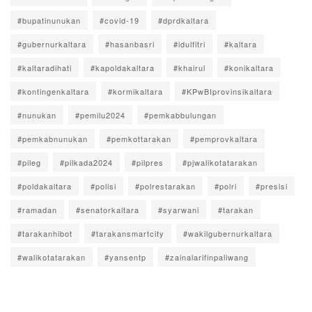
#bupatinunukan
#covid-19
#dprdkaltara
#gubernurkaltara
#hasanbasri
#idulfitri
#kaltara
#kaltaradihati
#kapoldakaltara
#khairul
#konikaltara
#kontingenkaltara
#kormikaltara
#KPwBIprovinsikaltara
#nunukan
#pemilu2024
#pemkabbulungan
#pemkabnunukan
#pemkottarakan
#pemprovkaltara
#pileg
#pilkada2024
#pilpres
#pjwalikotatarakan
#poldakaltara
#polisi
#polrestarakan
#polri
#presisi
#ramadan
#senatorkaltara
#syarwani
#tarakan
#tarakanhibot
#tarakansmartcity
#wakilgubernurkaltara
#walikotatarakan
#yansentp
#zainalarifinpaliwang