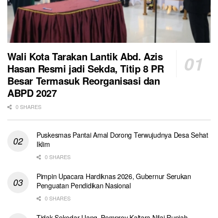
Wali Kota Tarakan Lantik Abd. Azis
Hasan Resmi jadi Sekda, Titip 8 PR
Besar Termasuk Reorganisasi dan
ABPD 2027
0 SHARES
Puskesmas Pantai Amal Dorong Terwujudnya Desa Sehat
Iklim
0 SHARES
Pimpin Upacara Hardiknas 2026, Gubernur Serukan
Penguatan Pendidikan Nasional
0 SHARES
Tidak Sekedar Uang, Pemprov Kaltara Nilai Rupiah