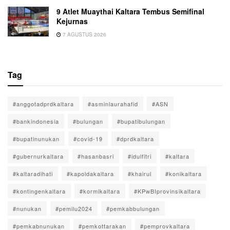
9 Atlet Muaythai Kaltara Tembus Semifinal
Kejurnas
7 AGUSTUS 2026
Tag
#anggotadprdkaltara
#asminlaurahafid
#ASN
#bankindonesia
#bulungan
#bupatibulungan
#bupatinunukan
#covid-19
#dprdkaltara
#gubernurkaltara
#hasanbasri
#idulfitri
#kaltara
#kaltaradihati
#kapoldakaltara
#khairul
#konikaltara
#kontingenkaltara
#kormikaltara
#KPwBIprovinsikaltara
#nunukan
#pemilu2024
#pemkabbulungan
#pemkabnunukan
#pemkottarakan
#pemprovkaltara