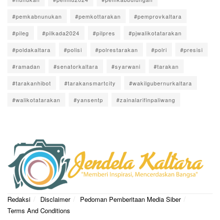
#pemkabnunukan
#pemkottarakan
#pemprovkaltara
#pileg
#pilkada2024
#pilpres
#pjwalikotatarakan
#poldakaltara
#polisi
#polrestarakan
#polri
#presisi
#ramadan
#senatorkaltara
#syarwani
#tarakan
#tarakanhibot
#tarakansmartcity
#wakilgubernurkaltara
#walikotatarakan
#yansentp
#zainalarifinpaliwang
Redaksi
Disclaimer
Pedoman Pemberitaan Media Siber
Terms And Conditions