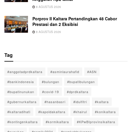
8 AGUSTUS 2026
Porprov II Kaltara Pertandingkan 48 Cabor
Prestasi dan 2 Eksibisi
8 AGUSTUS 2026
Tag
#anggotadprdkaltara
#asminlaurahafid
#ASN
#bankindonesia
#bulungan
#bupatibulungan
#bupatinunukan
#covid-19
#dprdkaltara
#gubernurkaltara
#hasanbasri
#idulfitri
#kaltara
#kaltaradihati
#kapoldakaltara
#khairul
#konikaltara
#kontingenkaltara
#kormikaltara
#KPwBIprovinsikaltara
#nunukan
#pemilu2024
#pemkabbulungan