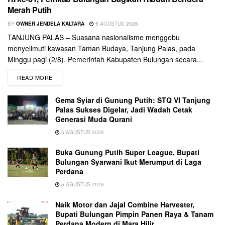
Merah Putih
BY
OWNER JENDELA KALTARA
5 AGUSTUS 2026
TANJUNG PALAS – Suasana nasionalisme menggebu
menyelimuti kawasan Taman Budaya, Tanjung Palas, pada
Minggu pagi (2/8). Pemerintah Kabupaten Bulungan secara...
READ MORE
Gema Syiar di Gunung Putih: STQ VI Tanjung
Palas Sukses Digelar, Jadi Wadah Cetak
Generasi Muda Qurani
5 AGUSTUS 2026
Buka Gunung Putih Super League, Bupati
Bulungan Syarwani Ikut Merumput di Laga
Perdana
5 AGUSTUS 2026
Naik Motor dan Jajal Combine Harvester,
Bupati Bulungan Pimpin Panen Raya & Tanam
Perdana Modern di Mara Hilir