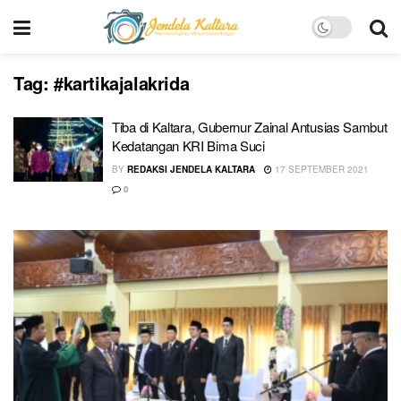
Tag:
#kartikajalakrida
Tiba di Kaltara, Gubernur Zainal Antusias Sambut
Kedatangan KRI Bima Suci
BY
REDAKSI JENDELA KALTARA
17 SEPTEMBER 2021
0