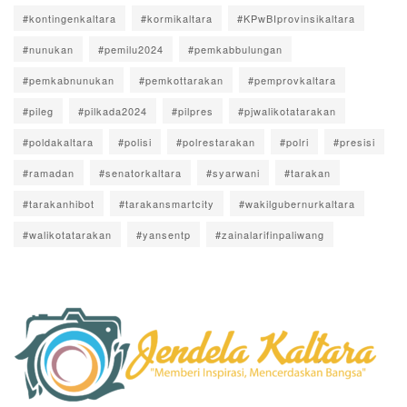
#kontingenkaltara
#kormikaltara
#KPwBIprovinsikaltara
#nunukan
#pemilu2024
#pemkabbulungan
#pemkabnunukan
#pemkottarakan
#pemprovkaltara
#pileg
#pilkada2024
#pilpres
#pjwalikotatarakan
#poldakaltara
#polisi
#polrestarakan
#polri
#presisi
#ramadan
#senatorkaltara
#syarwani
#tarakan
#tarakanhibot
#tarakansmartcity
#wakilgubernurkaltara
#walikotatarakan
#yansentp
#zainalarifinpaliwang