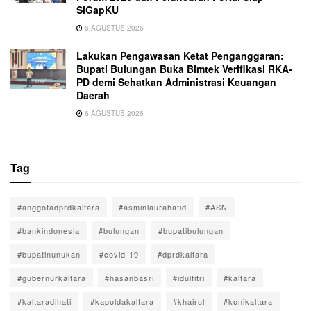
SiGapKU
6 AGUSTUS 2026
Lakukan Pengawasan Ketat Penganggaran:
Bupati Bulungan Buka Bimtek Verifikasi RKA-
PD demi Sehatkan Administrasi Keuangan
Daerah
6 AGUSTUS 2026
Tag
#anggotadprdkaltara
#asminlaurahafid
#ASN
#bankindonesia
#bulungan
#bupatibulungan
#bupatinunukan
#covid-19
#dprdkaltara
#gubernurkaltara
#hasanbasri
#idulfitri
#kaltara
#kaltaradihati
#kapoldakaltara
#khairul
#konikaltara