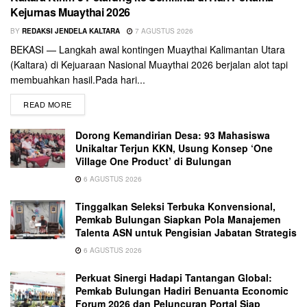
Kejurnas Muaythai 2026
BY
REDAKSI JENDELA KALTARA
7 AGUSTUS 2026
BEKASI — Langkah awal kontingen Muaythai Kalimantan Utara
(Kaltara) di Kejuaraan Nasional Muaythai 2026 berjalan alot tapi
membuahkan hasil.Pada hari...
READ MORE
Dorong Kemandirian Desa: 93 Mahasiswa
Unikaltar Terjun KKN, Usung Konsep ‘One
Village One Product’ di Bulungan
6 AGUSTUS 2026
Tinggalkan Seleksi Terbuka Konvensional,
Pemkab Bulungan Siapkan Pola Manajemen
Talenta ASN untuk Pengisian Jabatan Strategis
6 AGUSTUS 2026
Perkuat Sinergi Hadapi Tantangan Global:
Pemkab Bulungan Hadiri Benuanta Economic
Forum 2026 dan Peluncuran Portal Siap