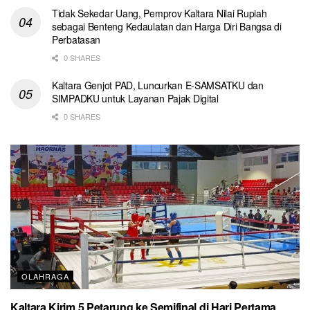
Tidak Sekedar Uang, Pemprov Kaltara Nilai Rupiah
sebagai Benteng Kedaulatan dan Harga Diri Bangsa di
Perbatasan
0 SHARES
Kaltara Genjot PAD, Luncurkan E-SAMSATKU dan
SIMPADKU untuk Layanan Pajak Digital
0 SHARES
OLAHRAGA
Kaltara Kirim 5 Petarung ke Semifinal di Hari Pertama