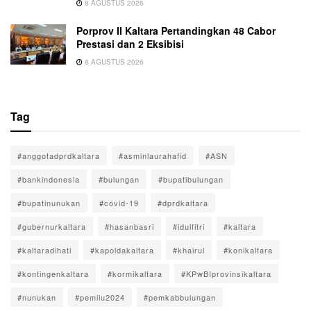
8 AGUSTUS 2026
Porprov II Kaltara Pertandingkan 48 Cabor
Prestasi dan 2 Eksibisi
8 AGUSTUS 2026
Tag
#anggotadprdkaltara
#asminlaurahafid
#ASN
#bankindonesia
#bulungan
#bupatibulungan
#bupatinunukan
#covid-19
#dprdkaltara
#gubernurkaltara
#hasanbasri
#idulfitri
#kaltara
#kaltaradihati
#kapoldakaltara
#khairul
#konikaltara
#kontingenkaltara
#kormikaltara
#KPwBIprovinsikaltara
#nunukan
#pemilu2024
#pemkabbulungan