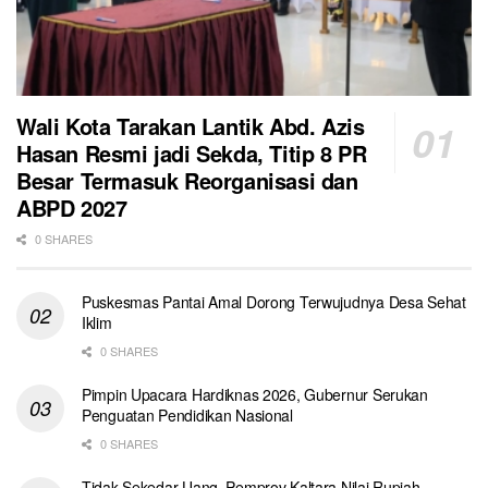
Wali Kota Tarakan Lantik Abd. Azis
Hasan Resmi jadi Sekda, Titip 8 PR
Besar Termasuk Reorganisasi dan
ABPD 2027
0 SHARES
Puskesmas Pantai Amal Dorong Terwujudnya Desa Sehat
Iklim
0 SHARES
Pimpin Upacara Hardiknas 2026, Gubernur Serukan
Penguatan Pendidikan Nasional
0 SHARES
Tidak Sekedar Uang, Pemprov Kaltara Nilai Rupiah