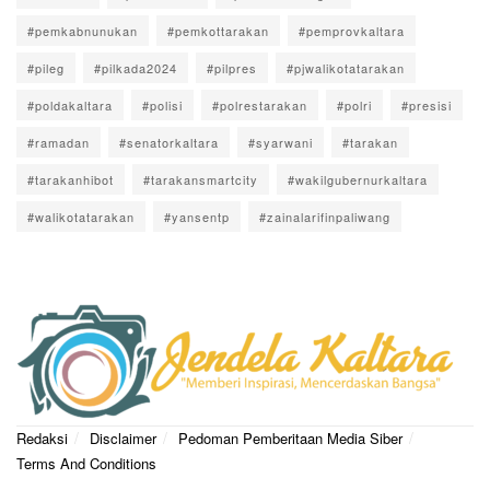
#pemkabnunukan
#pemkottarakan
#pemprovkaltara
#pileg
#pilkada2024
#pilpres
#pjwalikotatarakan
#poldakaltara
#polisi
#polrestarakan
#polri
#presisi
#ramadan
#senatorkaltara
#syarwani
#tarakan
#tarakanhibot
#tarakansmartcity
#wakilgubernurkaltara
#walikotatarakan
#yansentp
#zainalarifinpaliwang
Redaksi
Disclaimer
Pedoman Pemberitaan Media Siber
Terms And Conditions