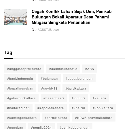
Cegah Konflik Lahan Sejak Dini, Pemkab
Bulungan Bekali Aparatur Desa Pahami
Mitigasi Sengketa Pertanahan
7 AGUSTUS 2026
Tag
#anggotadprdkaltara
#asminlaurahafid
#ASN
#bankindonesia
#bulungan
#bupatibulungan
#bupatinunukan
#covid-19
#dprdkaltara
#gubernurkaltara
#hasanbasri
#idulfitri
#kaltara
#kaltaradihati
#kapoldakaltara
#khairul
#konikaltara
#kontingenkaltara
#kormikaltara
#KPwBIprovinsikaltara
#nunukan
#pemilu2024
#pemkabbulungan