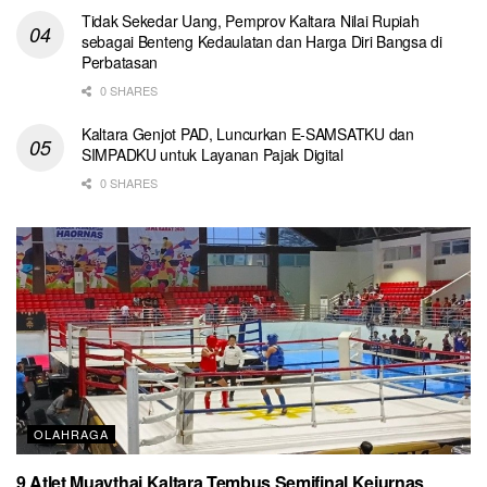
Tidak Sekedar Uang, Pemprov Kaltara Nilai Rupiah
sebagai Benteng Kedaulatan dan Harga Diri Bangsa di
Perbatasan
0 SHARES
Kaltara Genjot PAD, Luncurkan E-SAMSATKU dan
SIMPADKU untuk Layanan Pajak Digital
0 SHARES
OLAHRAGA
9 Atlet Muaythai Kaltara Tembus Semifinal Kejurnas