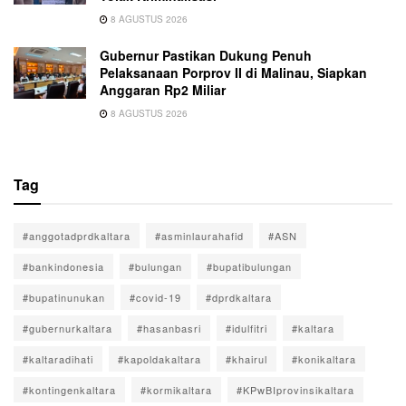
8 AGUSTUS 2026
Gubernur Pastikan Dukung Penuh
Pelaksanaan Porprov II di Malinau, Siapkan
Anggaran Rp2 Miliar
8 AGUSTUS 2026
Tag
#anggotadprdkaltara
#asminlaurahafid
#ASN
#bankindonesia
#bulungan
#bupatibulungan
#bupatinunukan
#covid-19
#dprdkaltara
#gubernurkaltara
#hasanbasri
#idulfitri
#kaltara
#kaltaradihati
#kapoldakaltara
#khairul
#konikaltara
#kontingenkaltara
#kormikaltara
#KPwBIprovinsikaltara