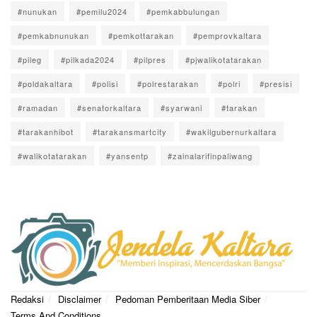
#nunukan
#pemilu2024
#pemkabbulungan
#pemkabnunukan
#pemkottarakan
#pemprovkaltara
#pileg
#pilkada2024
#pilpres
#pjwalikotatarakan
#poldakaltara
#polisi
#polrestarakan
#polri
#presisi
#ramadan
#senatorkaltara
#syarwani
#tarakan
#tarakanhibot
#tarakansmartcity
#wakilgubernurkaltara
#walikotatarakan
#yansentp
#zainalarifinpaliwang
Redaksi
Disclaimer
Pedoman Pemberitaan Media Siber
Terms And Conditions