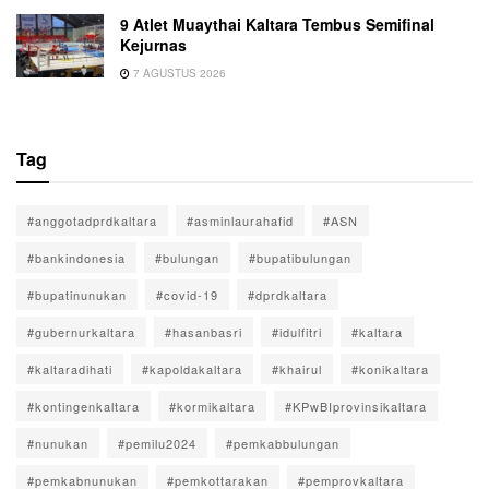
9 Atlet Muaythai Kaltara Tembus Semifinal
Kejurnas
7 AGUSTUS 2026
Tag
#anggotadprdkaltara
#asminlaurahafid
#ASN
#bankindonesia
#bulungan
#bupatibulungan
#bupatinunukan
#covid-19
#dprdkaltara
#gubernurkaltara
#hasanbasri
#idulfitri
#kaltara
#kaltaradihati
#kapoldakaltara
#khairul
#konikaltara
#kontingenkaltara
#kormikaltara
#KPwBIprovinsikaltara
#nunukan
#pemilu2024
#pemkabbulungan
#pemkabnunukan
#pemkottarakan
#pemprovkaltara