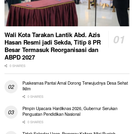
Wali Kota Tarakan Lantik Abd. Azis
Hasan Resmi jadi Sekda, Titip 8 PR
Besar Termasuk Reorganisasi dan
ABPD 2027
0 SHARES
Puskesmas Pantai Amal Dorong Terwujudnya Desa Sehat
Iklim
0 SHARES
Pimpin Upacara Hardiknas 2026, Gubernur Serukan
Penguatan Pendidikan Nasional
0 SHARES
Tidak Sekedar Uang, Pemprov Kaltara Nilai Rupiah