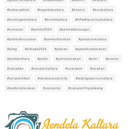
#kaltaradihati
#kapoldakaltara
#khairul
#konikaltara
#kontingenkaltara
#kormikaltara
#KPwBIprovinsikaltara
#nunukan
#pemilu2024
#pemkabbulungan
#pemkabnunukan
#pemkottarakan
#pemprovkaltara
#pileg
#pilkada2024
#pilpres
#pjwalikotatarakan
#poldakaltara
#polisi
#polrestarakan
#polri
#presisi
#ramadan
#senatorkaltara
#syarwani
#tarakan
#tarakanhibot
#tarakansmartcity
#wakilgubernurkaltara
#walikotatarakan
#yansentp
#zainalarifinpaliwang