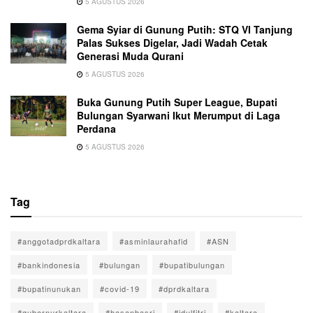
5 AGUSTUS 2026
Gema Syiar di Gunung Putih: STQ VI Tanjung
Palas Sukses Digelar, Jadi Wadah Cetak
Generasi Muda Qurani
5 AGUSTUS 2026
Buka Gunung Putih Super League, Bupati
Bulungan Syarwani Ikut Merumput di Laga
Perdana
5 AGUSTUS 2026
Tag
#anggotadprdkaltara
#asminlaurahafid
#ASN
#bankindonesia
#bulungan
#bupatibulungan
#bupatinunukan
#covid-19
#dprdkaltara
#gubernurkaltara
#hasanbasri
#idulfitri
#kaltara