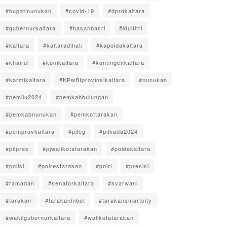
#bupatinunukan
#covid-19
#dprdkaltara
#gubernurkaltara
#hasanbasri
#idulfitri
#kaltara
#kaltaradihati
#kapoldakaltara
#khairul
#konikaltara
#kontingenkaltara
#kormikaltara
#KPwBIprovinsikaltara
#nunukan
#pemilu2024
#pemkabbulungan
#pemkabnunukan
#pemkottarakan
#pemprovkaltara
#pileg
#pilkada2024
#pilpres
#pjwalikotatarakan
#poldakaltara
#polisi
#polrestarakan
#polri
#presisi
#ramadan
#senatorkaltara
#syarwani
#tarakan
#tarakanhibot
#tarakansmartcity
#wakilgubernurkaltara
#walikotatarakan