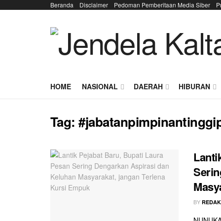
Beranda
Disclaimer
Pedoman Pemberitaan Media Siber
P
HOME
NASIONAL
DAERAH
HIBURAN
Tag:
#jabatanpimpinantinggi
Lanti
Serin
Masya
BY
REDAK
NUNUKAN 