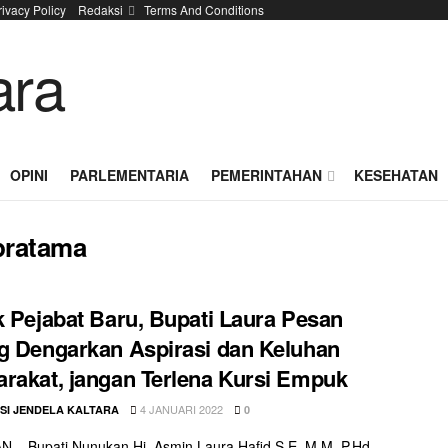
rivacy Policy
Redaksi
Terms And Conditions
OPINI
PARLEMENTARIA
PEMERINTAHAN
KESEHATAN
pratama
k Pejabat Baru, Bupati Laura Pesan
g Dengarkan Aspirasi dan Keluhan
rakat, jangan Terlena Kursi Empuk
4 JANUARI 2022
SI JENDELA KALTARA
0
– Bupati Nunukan Hj. Asmin Laura Hafid S.E, M.M, P.Hd