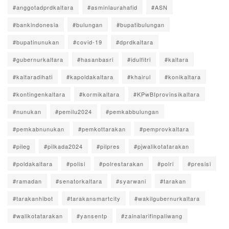
#anggotadprdkaltara
#asminlaurahafid
#ASN
#bankindonesia
#bulungan
#bupatibulungan
#bupatinunukan
#covid-19
#dprdkaltara
#gubernurkaltara
#hasanbasri
#idulfitri
#kaltara
#kaltaradihati
#kapoldakaltara
#khairul
#konikaltara
#kontingenkaltara
#kormikaltara
#KPwBIprovinsikaltara
#nunukan
#pemilu2024
#pemkabbulungan
#pemkabnunukan
#pemkottarakan
#pemprovkaltara
#pileg
#pilkada2024
#pilpres
#pjwalikotatarakan
#poldakaltara
#polisi
#polrestarakan
#polri
#presisi
#ramadan
#senatorkaltara
#syarwani
#tarakan
#tarakanhibot
#tarakansmartcity
#wakilgubernurkaltara
#walikotatarakan
#yansentp
#zainalarifinpaliwang