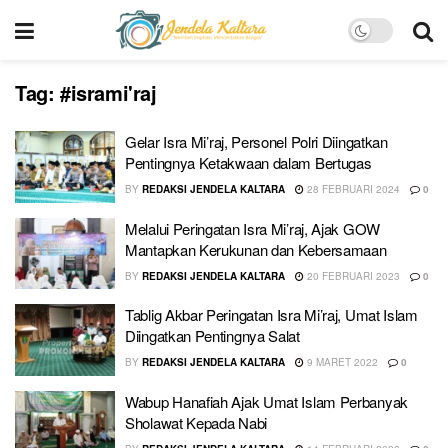
Tag:
#isrami'raj
Gelar Isra Mi’raj, Personel Polri Diingatkan
Pentingnya Ketakwaan dalam Bertugas
BY
REDAKSI JENDELA KALTARA
28 FEBRUARI 2024
0
Melalui Peringatan Isra Mi’raj, Ajak GOW
Mantapkan Kerukunan dan Kebersamaan
BY
REDAKSI JENDELA KALTARA
20 FEBRUARI 2023
0
Tablig Akbar Peringatan Isra Mi’raj, Umat Islam
Diingatkan Pentingnya Salat
BY
REDAKSI JENDELA KALTARA
9 MARET 2022
0
Wabup Hanafiah Ajak Umat Islam Perbanyak
Sholawat Kepada Nabi