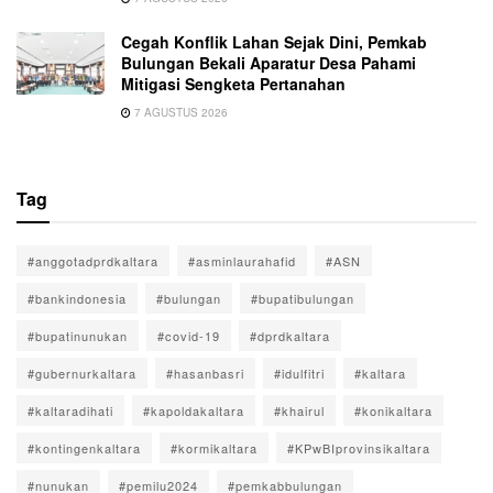
Cegah Konflik Lahan Sejak Dini, Pemkab
Bulungan Bekali Aparatur Desa Pahami
Mitigasi Sengketa Pertanahan
7 AGUSTUS 2026
Tag
#anggotadprdkaltara
#asminlaurahafid
#ASN
#bankindonesia
#bulungan
#bupatibulungan
#bupatinunukan
#covid-19
#dprdkaltara
#gubernurkaltara
#hasanbasri
#idulfitri
#kaltara
#kaltaradihati
#kapoldakaltara
#khairul
#konikaltara
#kontingenkaltara
#kormikaltara
#KPwBIprovinsikaltara
#nunukan
#pemilu2024
#pemkabbulungan