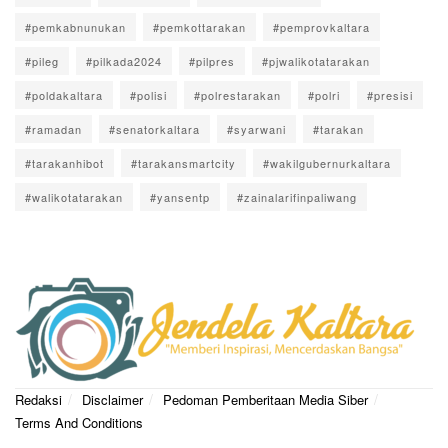
#pemkabnunukan
#pemkottarakan
#pemprovkaltara
#pileg
#pilkada2024
#pilpres
#pjwalikotatarakan
#poldakaltara
#polisi
#polrestarakan
#polri
#presisi
#ramadan
#senatorkaltara
#syarwani
#tarakan
#tarakanhibot
#tarakansmartcity
#wakilgubernurkaltara
#walikotatarakan
#yansentp
#zainalarifinpaliwang
Redaksi
Disclaimer
Pedoman Pemberitaan Media Siber
Terms And Conditions