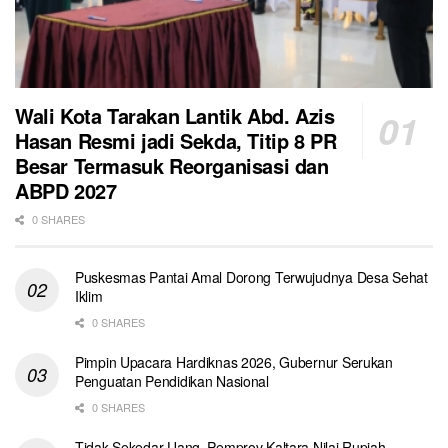
Wali Kota Tarakan Lantik Abd. Azis
Hasan Resmi jadi Sekda, Titip 8 PR
Besar Termasuk Reorganisasi dan
ABPD 2027
0 SHARES
Puskesmas Pantai Amal Dorong Terwujudnya Desa Sehat
Iklim
0 SHARES
Pimpin Upacara Hardiknas 2026, Gubernur Serukan
Penguatan Pendidikan Nasional
0 SHARES
Tidak Sekedar Uang, Pemprov Kaltara Nilai Rupiah