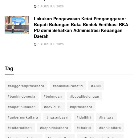
6 AGUSTUS 2026
Lakukan Pengawasan Ketat Penganggaran:
Bupati Bulungan Buka Bimtek Verifikasi RKA-
PD demi Sehatkan Administrasi Keuangan
Daerah
6 AGUSTUS 2026
Tag
#anggotadprdkaltara
#asminlaurahafid
#ASN
#bankindonesia
#bulungan
#bupatibulungan
#bupatinunukan
#covid-19
#dprdkaltara
#gubernurkaltara
#hasanbasri
#idulfitri
#kaltara
#kaltaradihati
#kapoldakaltara
#khairul
#konikaltara