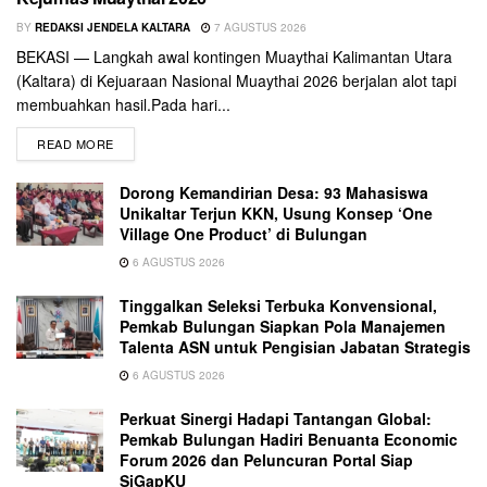
BY
REDAKSI JENDELA KALTARA
7 AGUSTUS 2026
BEKASI — Langkah awal kontingen Muaythai Kalimantan Utara
(Kaltara) di Kejuaraan Nasional Muaythai 2026 berjalan alot tapi
membuahkan hasil.Pada hari...
READ MORE
Dorong Kemandirian Desa: 93 Mahasiswa
Unikaltar Terjun KKN, Usung Konsep ‘One
Village One Product’ di Bulungan
6 AGUSTUS 2026
Tinggalkan Seleksi Terbuka Konvensional,
Pemkab Bulungan Siapkan Pola Manajemen
Talenta ASN untuk Pengisian Jabatan Strategis
6 AGUSTUS 2026
Perkuat Sinergi Hadapi Tantangan Global:
Pemkab Bulungan Hadiri Benuanta Economic
Forum 2026 dan Peluncuran Portal Siap
SiGapKU