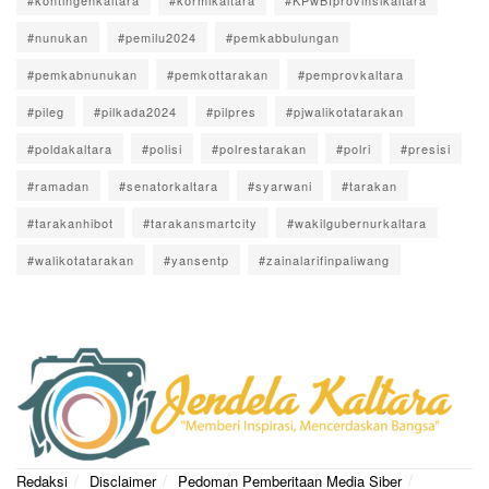
#kontingenkaltara
#kormikaltara
#KPwBIprovinsikaltara
#nunukan
#pemilu2024
#pemkabbulungan
#pemkabnunukan
#pemkottarakan
#pemprovkaltara
#pileg
#pilkada2024
#pilpres
#pjwalikotatarakan
#poldakaltara
#polisi
#polrestarakan
#polri
#presisi
#ramadan
#senatorkaltara
#syarwani
#tarakan
#tarakanhibot
#tarakansmartcity
#wakilgubernurkaltara
#walikotatarakan
#yansentp
#zainalarifinpaliwang
Redaksi
Disclaimer
Pedoman Pemberitaan Media Siber