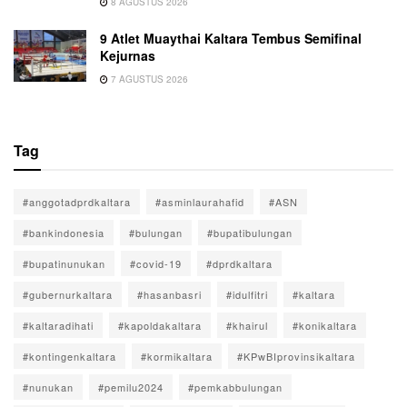
8 AGUSTUS 2026
9 Atlet Muaythai Kaltara Tembus Semifinal
Kejurnas
7 AGUSTUS 2026
Tag
#anggotadprdkaltara
#asminlaurahafid
#ASN
#bankindonesia
#bulungan
#bupatibulungan
#bupatinunukan
#covid-19
#dprdkaltara
#gubernurkaltara
#hasanbasri
#idulfitri
#kaltara
#kaltaradihati
#kapoldakaltara
#khairul
#konikaltara
#kontingenkaltara
#kormikaltara
#KPwBIprovinsikaltara
#nunukan
#pemilu2024
#pemkabbulungan