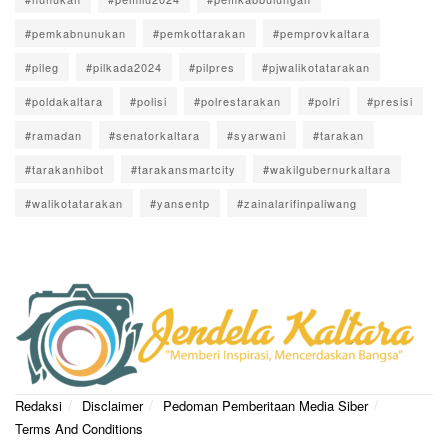
#pemkabnunukan
#pemkottarakan
#pemprovkaltara
#pileg
#pilkada2024
#pilpres
#pjwalikotatarakan
#poldakaltara
#polisi
#polrestarakan
#polri
#presisi
#ramadan
#senatorkaltara
#syarwani
#tarakan
#tarakanhibot
#tarakansmartcity
#wakilgubernurkaltara
#walikotatarakan
#yansentp
#zainalarifinpaliwang
Redaksi
Disclaimer
Pedoman Pemberitaan Media Siber
Terms And Conditions