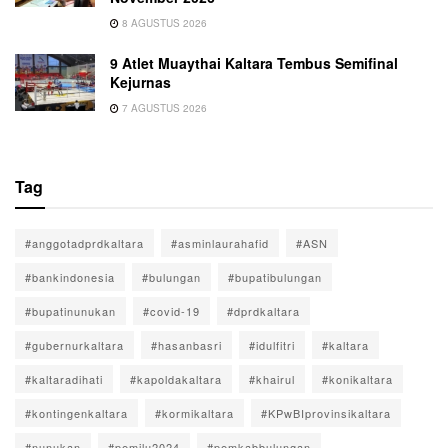
8 AGUSTUS 2026
9 Atlet Muaythai Kaltara Tembus Semifinal
Kejurnas
7 AGUSTUS 2026
Tag
#anggotadprdkaltara
#asminlaurahafid
#ASN
#bankindonesia
#bulungan
#bupatibulungan
#bupatinunukan
#covid-19
#dprdkaltara
#gubernurkaltara
#hasanbasri
#idulfitri
#kaltara
#kaltaradihati
#kapoldakaltara
#khairul
#konikaltara
#kontingenkaltara
#kormikaltara
#KPwBIprovinsikaltara
#nunukan
#pemilu2024
#pemkabbulungan