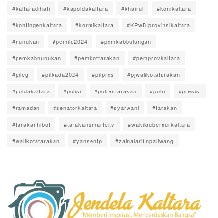
#kaltaradihati
#kapoldakaltara
#khairul
#konikaltara
#kontingenkaltara
#kormikaltara
#KPwBIprovinsikaltara
#nunukan
#pemilu2024
#pemkabbulungan
#pemkabnunukan
#pemkottarakan
#pemprovkaltara
#pileg
#pilkada2024
#pilpres
#pjwalikotatarakan
#poldakaltara
#polisi
#polrestarakan
#polri
#presisi
#ramadan
#senatorkaltara
#syarwani
#tarakan
#tarakanhibot
#tarakansmartcity
#wakilgubernurkaltara
#walikotatarakan
#yansentp
#zainalarifinpaliwang