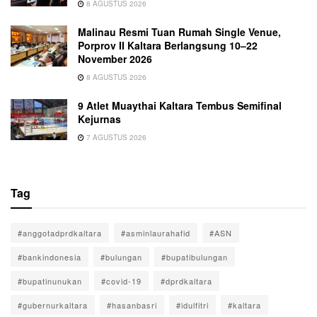
8 AGUSTUS 2026
Malinau Resmi Tuan Rumah Single Venue,
Porprov II Kaltara Berlangsung 10–22
November 2026
8 AGUSTUS 2026
9 Atlet Muaythai Kaltara Tembus Semifinal
Kejurnas
7 AGUSTUS 2026
Tag
#anggotadprdkaltara
#asminlaurahafid
#ASN
#bankindonesia
#bulungan
#bupatibulungan
#bupatinunukan
#covid-19
#dprdkaltara
#gubernurkaltara
#hasanbasri
#idulfitri
#kaltara