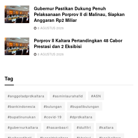
Gubernur Pastikan Dukung Penuh
Pelaksanaan Porprov II di Malinau, Siapkan
Anggaran Rp2 Miliar
8 AGUSTUS 2026
Porprov II Kaltara Pertandingkan 48 Cabor
Prestasi dan 2 Eksibisi
8 AGUSTUS 2026
Tag
#anggotadprdkaltara
#asminlaurahafid
#ASN
#bankindonesia
#bulungan
#bupatibulungan
#bupatinunukan
#covid-19
#dprdkaltara
#gubernurkaltara
#hasanbasri
#idulfitri
#kaltara
#kaltaradihati
#kapoldakaltara
#khairul
#konikaltara