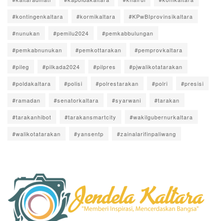
#kontingenkaltara
#kormikaltara
#KPwBIprovinsikaltara
#nunukan
#pemilu2024
#pemkabbulungan
#pemkabnunukan
#pemkottarakan
#pemprovkaltara
#pileg
#pilkada2024
#pilpres
#pjwalikotatarakan
#poldakaltara
#polisi
#polrestarakan
#polri
#presisi
#ramadan
#senatorkaltara
#syarwani
#tarakan
#tarakanhibot
#tarakansmartcity
#wakilgubernurkaltara
#walikotatarakan
#yansentp
#zainalarifinpaliwang