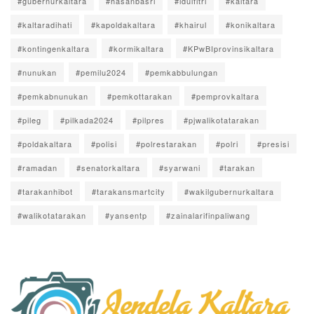
#gubernurkaltara
#hasanbasri
#idulfitri
#kaltara
#kaltaradihati
#kapoldakaltara
#khairul
#konikaltara
#kontingenkaltara
#kormikaltara
#KPwBIprovinsikaltara
#nunukan
#pemilu2024
#pemkabbulungan
#pemkabnunukan
#pemkottarakan
#pemprovkaltara
#pileg
#pilkada2024
#pilpres
#pjwalikotatarakan
#poldakaltara
#polisi
#polrestarakan
#polri
#presisi
#ramadan
#senatorkaltara
#syarwani
#tarakan
#tarakanhibot
#tarakansmartcity
#wakilgubernurkaltara
#walikotatarakan
#yansentp
#zainalarifinpaliwang