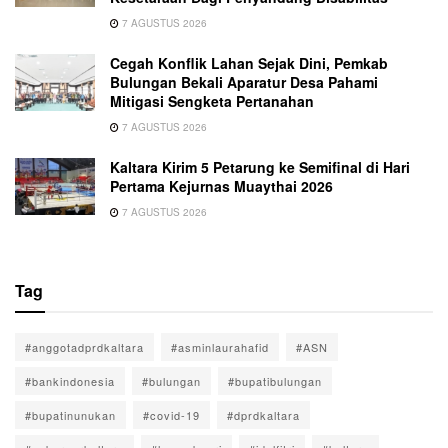
7 AGUSTUS 2026
Cegah Konflik Lahan Sejak Dini, Pemkab
Bulungan Bekali Aparatur Desa Pahami
Mitigasi Sengketa Pertanahan
7 AGUSTUS 2026
Kaltara Kirim 5 Petarung ke Semifinal di Hari
Pertama Kejurnas Muaythai 2026
7 AGUSTUS 2026
Tag
#anggotadprdkaltara
#asminlaurahafid
#ASN
#bankindonesia
#bulungan
#bupatibulungan
#bupatinunukan
#covid-19
#dprdkaltara