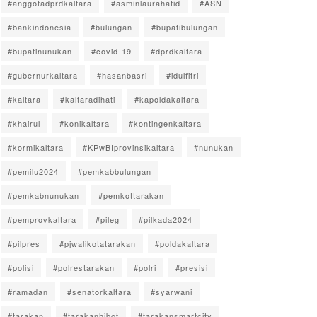
#anggotadprdkaltara
#asminlaurahafid
#ASN
#bankindonesia
#bulungan
#bupatibulungan
#bupatinunukan
#covid-19
#dprdkaltara
#gubernurkaltara
#hasanbasri
#idulfitri
#kaltara
#kaltaradihati
#kapoldakaltara
#khairul
#konikaltara
#kontingenkaltara
#kormikaltara
#KPwBIprovinsikaltara
#nunukan
#pemilu2024
#pemkabbulungan
#pemkabnunukan
#pemkottarakan
#pemprovkaltara
#pileg
#pilkada2024
#pilpres
#pjwalikotatarakan
#poldakaltara
#polisi
#polrestarakan
#polri
#presisi
#ramadan
#senatorkaltara
#syarwani
#tarakan
#tarakanhibot
#tarakansmartcity