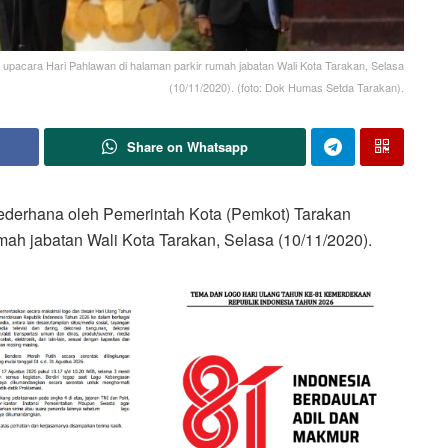
a upacara Hari Pahlawan di halaman parkir rumah jabatan Wali Kota Tarakan, Selasa
(10/11/2020). (foto: Dok Humas Setda Tarakan).
Share on Whatsapp
ederhana oleh Pemerintah Kota (Pemkot) Tarakan
ah jabatan Wali Kota Tarakan, Selasa (10/11/2020).