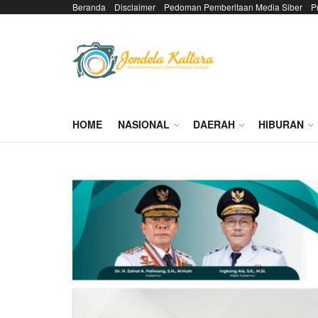
Beranda
Disclaimer
Pedoman Pemberitaan Media Siber
P
HOME
NASIONAL
DAERAH
HIBURAN