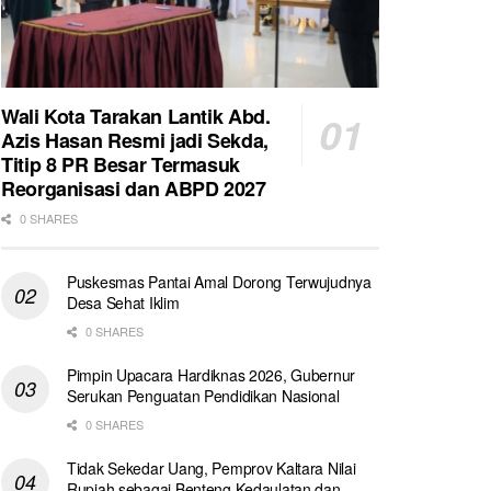
Wali Kota Tarakan Lantik Abd.
Azis Hasan Resmi jadi Sekda,
Titip 8 PR Besar Termasuk
Reorganisasi dan ABPD 2027
0 SHARES
Puskesmas Pantai Amal Dorong Terwujudnya
Desa Sehat Iklim
0 SHARES
Pimpin Upacara Hardiknas 2026, Gubernur
Serukan Penguatan Pendidikan Nasional
0 SHARES
Tidak Sekedar Uang, Pemprov Kaltara Nilai
Rupiah sebagai Benteng Kedaulatan dan