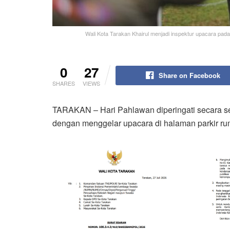
Wali Kota Tarakan Khairul menjadi inspektur upacara pad
0
27
Share on Facebook
SHARES
VIEWS
TARAKAN – Hari Pahlawan diperingati secara s
dengan menggelar upacara di halaman parkir rum