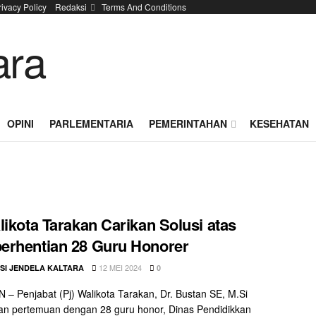
rivacy Policy
Redaksi
Terms And Conditions
OPINI
PARLEMENTARIA
PEMERINTAHAN
KESEHATAN
likota Tarakan Carikan Solusi atas
erhentian 28 Guru Honorer
12 MEI 2024
SI JENDELA KALTARA
0
– Penjabat (Pj) Walikota Tarakan, Dr. Bustan SE, M.Si
n pertemuan dengan 28 guru honor, Dinas Pendidikkan