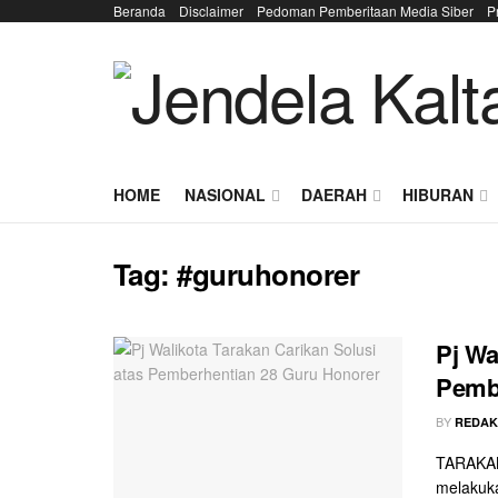
Beranda
Disclaimer
Pedoman Pemberitaan Media Siber
P
HOME
NASIONAL
DAERAH
HIBURAN
Tag:
#guruhonorer
Pj Wa
Pemb
BY
REDAK
TARAKAN 
melakuka