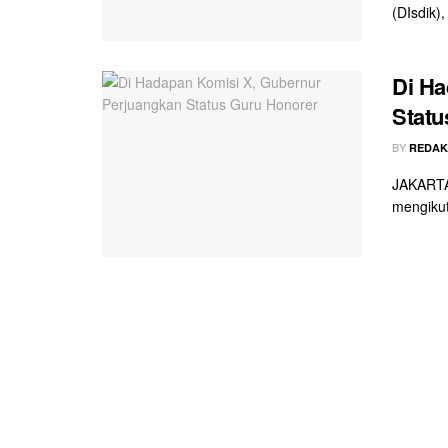
(DIsdik),
Di Ha
Statu
BY
REDAK
JAKARTA 
mengikut