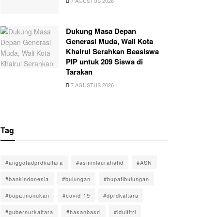
7 AGUSTUS 2026
Dukung Masa Depan
Generasi Muda, Wali Kota
Khairul Serahkan Beasiswa
PIP untuk 209 Siswa di
Tarakan
7 AGUSTUS 2026
Tag
#anggotadprdkaltara
#asminlaurahafid
#ASN
#bankindonesia
#bulungan
#bupatibulungan
#bupatinunukan
#covid-19
#dprdkaltara
#gubernurkaltara
#hasanbasri
#idulfitri