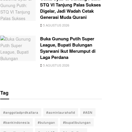
STQ VI Tanjung Palas Sukses
Digelar, Jadi Wadah Cetak
Generasi Muda Qurani
5 AGUSTUS 2026
Buka Gunung Putih Super
League, Bupati Bulungan
Syarwani Ikut Merumput di
Laga Perdana
5 AGUSTUS 2026
Tag
#anggotadprdkaltara
#asminlaurahafid
#ASN
#bankindonesia
#bulungan
#bupatibulungan