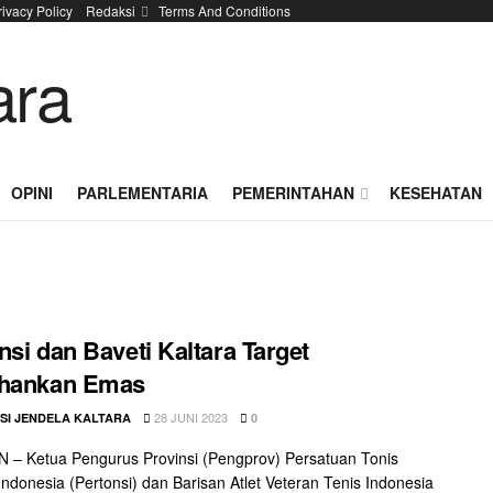
rivacy Policy
Redaksi
Terms And Conditions
OPINI
PARLEMENTARIA
PEMERINTAHAN
KESEHATAN
nsi dan Baveti Kaltara Target
ahankan Emas
28 JUNI 2023
SI JENDELA KALTARA
0
– Ketua Pengurus Provinsi (Pengprov) Persatuan Tonis
Indonesia (Pertonsi) dan Barisan Atlet Veteran Tenis Indonesia