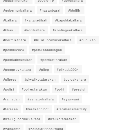
#bupatinunukan
#covid-19
#dprdkaltara
#gubernurkaltara
#hasanbasri
#idulfitri
#kaltara
#kaltaradihati
#kapoldakaltara
#khairul
#konikaltara
#kontingenkaltara
#kormikaltara
#KPwBIprovinsikaltara
#nunukan
#pemilu2024
#pemkabbulungan
#pemkabnunukan
#pemkottarakan
#pemprovkaltara
#pileg
#pilkada2024
#pilpres
#pjwalikotatarakan
#poldakaltara
#polisi
#polrestarakan
#polri
#presisi
#ramadan
#senatorkaltara
#syarwani
#tarakan
#tarakanhibot
#tarakansmartcity
#wakilgubernurkaltara
#walikotatarakan
#yansentp
#zainalarifinpaliwang