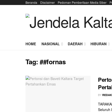
Beranda
Disclaimer
Pedoman Pemberitaan Media Siber
P
HOME
NASIONAL
DAERAH
HIBURAN
Tag:
##fornas
Perto
Pert
BY
REDAK
TARAKAN 
Seluruh 