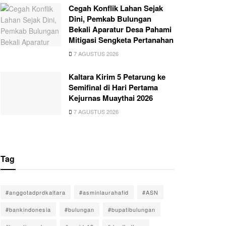
Cegah Konflik Lahan Sejak
Dini, Pemkab Bulungan
Bekali Aparatur Desa Pahami
Mitigasi Sengketa Pertanahan
7 AGUSTUS 2026
Kaltara Kirim 5 Petarung ke
Semifinal di Hari Pertama
Kejurnas Muaythai 2026
7 AGUSTUS 2026
Tag
#anggotadprdkaltara
#asminlaurahafid
#ASN
#bankindonesia
#bulungan
#bupatibulungan