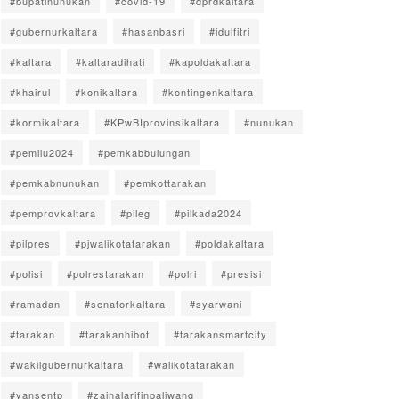
#bupatinunukan
#covid-19
#dprdkaltara
#gubernurkaltara
#hasanbasri
#idulfitri
#kaltara
#kaltaradihati
#kapoldakaltara
#khairul
#konikaltara
#kontingenkaltara
#kormikaltara
#KPwBIprovinsikaltara
#nunukan
#pemilu2024
#pemkabbulungan
#pemkabnunukan
#pemkottarakan
#pemprovkaltara
#pileg
#pilkada2024
#pilpres
#pjwalikotatarakan
#poldakaltara
#polisi
#polrestarakan
#polri
#presisi
#ramadan
#senatorkaltara
#syarwani
#tarakan
#tarakanhibot
#tarakansmartcity
#wakilgubernurkaltara
#walikotatarakan
#yansentp
#zainalarifinpaliwang