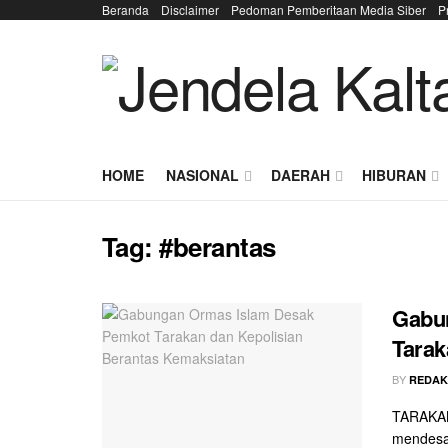
Beranda
Disclaimer
Pedoman Pemberitaan Media Siber
P
HOME
NASIONAL
DAERAH
HIBURAN
Tag:
#berantas
Gabu
Tarak
BY
REDAK
TARAKAN
mendesak