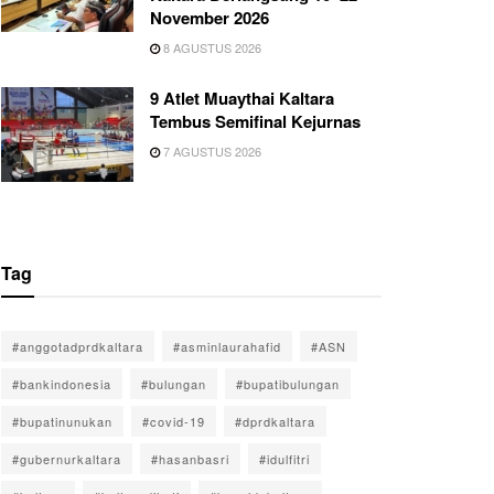
November 2026
8 AGUSTUS 2026
9 Atlet Muaythai Kaltara
Tembus Semifinal Kejurnas
7 AGUSTUS 2026
Tag
#anggotadprdkaltara
#asminlaurahafid
#ASN
#bankindonesia
#bulungan
#bupatibulungan
#bupatinunukan
#covid-19
#dprdkaltara
#gubernurkaltara
#hasanbasri
#idulfitri