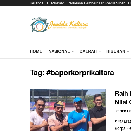
Beranda
Disclaimer
Pedoman Pemberitaan Media Siber
P
HOME
NASIONAL
DAERAH
HIBURAN
Tag:
#baporkorprikaltara
Raih 
Nilai
BY
REDAK
SEMARAN
Korps Pe