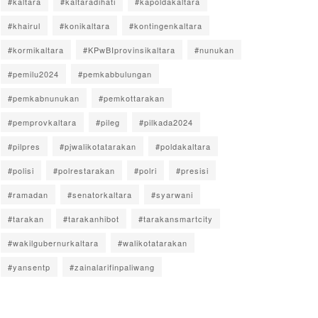
#kaltara
#kaltaradihati
#kapoldakaltara
#khairul
#konikaltara
#kontingenkaltara
#kormikaltara
#KPwBIprovinsikaltara
#nunukan
#pemilu2024
#pemkabbulungan
#pemkabnunukan
#pemkottarakan
#pemprovkaltara
#pileg
#pilkada2024
#pilpres
#pjwalikotatarakan
#poldakaltara
#polisi
#polrestarakan
#polri
#presisi
#ramadan
#senatorkaltara
#syarwani
#tarakan
#tarakanhibot
#tarakansmartcity
#wakilgubernurkaltara
#walikotatarakan
#yansentp
#zainalarifinpaliwang