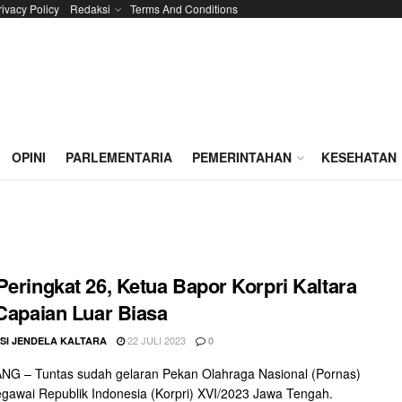
rivacy Policy
Redaksi
Terms And Conditions
OPINI
PARLEMENTARIA
PEMERINTAHAN
KESEHATAN
Peringkat 26, Ketua Bapor Korpri Kaltara
 Capaian Luar Biasa
22 JULI 2023
SI JENDELA KALTARA
0
G – Tuntas sudah gelaran Pekan Olahraga Nasional (Pornas)
gawai Republik Indonesia (Korpri) XVI/2023 Jawa Tengah.