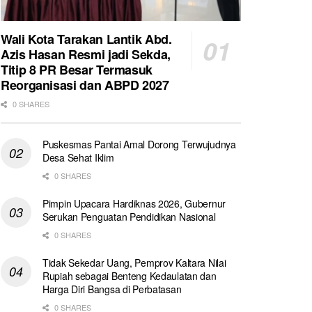
Wali Kota Tarakan Lantik Abd.
Azis Hasan Resmi jadi Sekda,
Titip 8 PR Besar Termasuk
Reorganisasi dan ABPD 2027
0 SHARES
Puskesmas Pantai Amal Dorong Terwujudnya
Desa Sehat Iklim
0 SHARES
Pimpin Upacara Hardiknas 2026, Gubernur
Serukan Penguatan Pendidikan Nasional
0 SHARES
Tidak Sekedar Uang, Pemprov Kaltara Nilai
Rupiah sebagai Benteng Kedaulatan dan
Harga Diri Bangsa di Perbatasan
0 SHARES