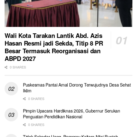
Wali Kota Tarakan Lantik Abd. Azis
Hasan Resmi jadi Sekda, Titip 8 PR
Besar Termasuk Reorganisasi dan
ABPD 2027
0 SHARES
Puskesmas Pantai Amal Dorong Terwujudnya Desa Sehat
Iklim
0 SHARES
Pimpin Upacara Hardiknas 2026, Gubernur Serukan
Penguatan Pendidikan Nasional
0 SHARES
Tidak Sekedar Uang, Pemprov Kaltara Nilai Rupiah