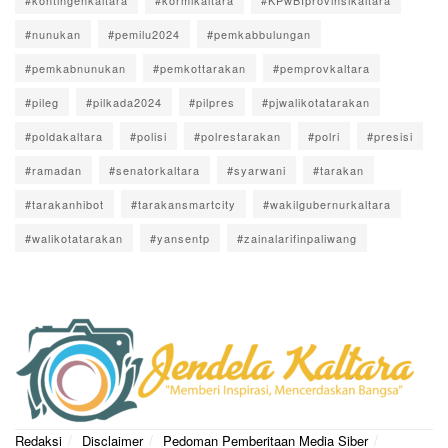
#kontingenkaltara
#kormikaltara
#KPwBIprovinsikaltara
#nunukan
#pemilu2024
#pemkabbulungan
#pemkabnunukan
#pemkottarakan
#pemprovkaltara
#pileg
#pilkada2024
#pilpres
#pjwalikotatarakan
#poldakaltara
#polisi
#polrestarakan
#polri
#presisi
#ramadan
#senatorkaltara
#syarwani
#tarakan
#tarakanhibot
#tarakansmartcity
#wakilgubernurkaltara
#walikotatarakan
#yansentp
#zainalarifinpaliwang
Redaksi
Disclaimer
Pedoman Pemberitaan Media Siber