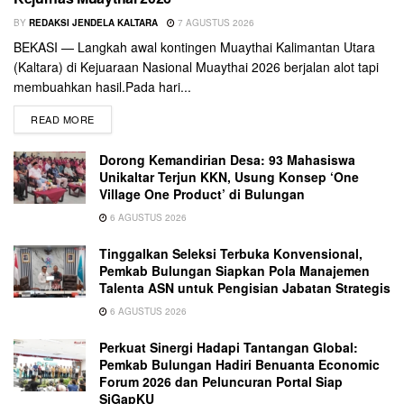
BY
REDAKSI JENDELA KALTARA
7 AGUSTUS 2026
BEKASI — Langkah awal kontingen Muaythai Kalimantan Utara
(Kaltara) di Kejuaraan Nasional Muaythai 2026 berjalan alot tapi
membuahkan hasil.Pada hari...
READ MORE
Dorong Kemandirian Desa: 93 Mahasiswa
Unikaltar Terjun KKN, Usung Konsep ‘One
Village One Product’ di Bulungan
6 AGUSTUS 2026
Tinggalkan Seleksi Terbuka Konvensional,
Pemkab Bulungan Siapkan Pola Manajemen
Talenta ASN untuk Pengisian Jabatan Strategis
6 AGUSTUS 2026
Perkuat Sinergi Hadapi Tantangan Global:
Pemkab Bulungan Hadiri Benuanta Economic
Forum 2026 dan Peluncuran Portal Siap
SiGapKU