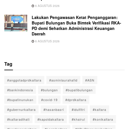
6 AGUSTUS 2026
Lakukan Pengawasan Ketat Penganggaran:
Bupati Bulungan Buka Bimtek Verifikasi RKA-
PD demi Sehatkan Administrasi Keuangan
Daerah
6 AGUSTUS 2026
Tag
#anggotadprdkaltara
#asminlaurahafid
#ASN
#bankindonesia
#bulungan
#bupatibulungan
#bupatinunukan
#covid-19
#dprdkaltara
#gubernurkaltara
#hasanbasri
#idulfitri
#kaltara
#kaltaradihati
#kapoldakaltara
#khairul
#konikaltara