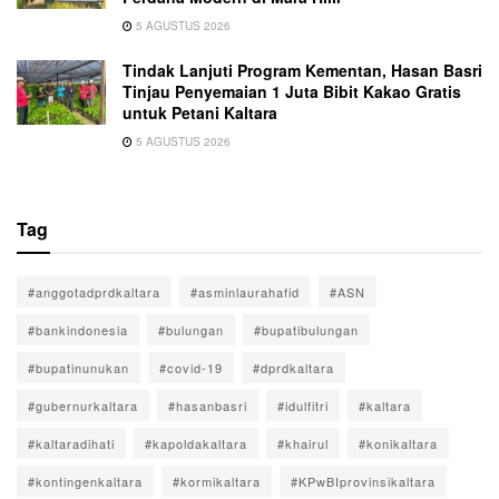
5 AGUSTUS 2026
Tindak Lanjuti Program Kementan, Hasan Basri
Tinjau Penyemaian 1 Juta Bibit Kakao Gratis
untuk Petani Kaltara
5 AGUSTUS 2026
Tag
#anggotadprdkaltara
#asminlaurahafid
#ASN
#bankindonesia
#bulungan
#bupatibulungan
#bupatinunukan
#covid-19
#dprdkaltara
#gubernurkaltara
#hasanbasri
#idulfitri
#kaltara
#kaltaradihati
#kapoldakaltara
#khairul
#konikaltara
#kontingenkaltara
#kormikaltara
#KPwBIprovinsikaltara