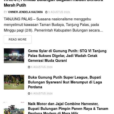
Merah Putih
BY
OWNER JENDELA KALTARA
5 AGUSTUS 2026
TANJUNG PALAS – Suasana nasionalisme menggebu
menyelimuti kawasan Taman Budaya, Tanjung Palas, pada
Minggu pagi (2/8). Pemerintah Kabupaten Bulungan secara...
READ MORE
Gema Syiar di Gunung Putih: STQ VI Tanjung
Palas Sukses Digelar, Jadi Wadah Cetak
Generasi Muda Qurani
5 AGUSTUS 2026
Buka Gunung Putih Super League, Bupati
Bulungan Syarwani Ikut Merumput di Laga
Perdana
5 AGUSTUS 2026
Naik Motor dan Jajal Combine Harvester,
Bupati Bulungan Pimpin Panen Raya & Tanam
Perdana Modern di Mara Hilir