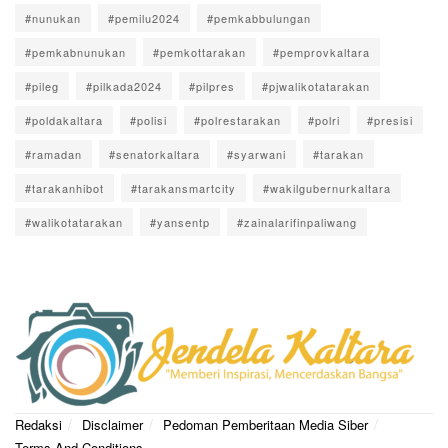
#nunukan
#pemilu2024
#pemkabbulungan
#pemkabnunukan
#pemkottarakan
#pemprovkaltara
#pileg
#pilkada2024
#pilpres
#pjwalikotatarakan
#poldakaltara
#polisi
#polrestarakan
#polri
#presisi
#ramadan
#senatorkaltara
#syarwani
#tarakan
#tarakanhibot
#tarakansmartcity
#wakilgubernurkaltara
#walikotatarakan
#yansentp
#zainalarifinpaliwang
Redaksi
Disclaimer
Pedoman Pemberitaan Media Siber
Terms And Conditions