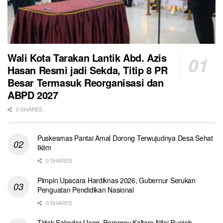
Wali Kota Tarakan Lantik Abd. Azis
Hasan Resmi jadi Sekda, Titip 8 PR
Besar Termasuk Reorganisasi dan
ABPD 2027
0 SHARES
Puskesmas Pantai Amal Dorong Terwujudnya Desa Sehat
Iklim
0 SHARES
Pimpin Upacara Hardiknas 2026, Gubernur Serukan
Penguatan Pendidikan Nasional
0 SHARES
Tidak Sekedar Uang, Pemprov Kaltara Nilai Rupiah