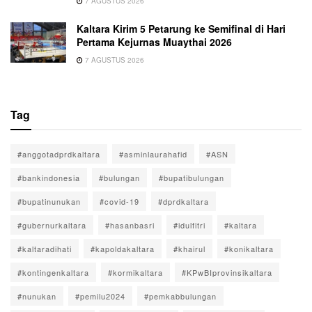
7 AGUSTUS 2026
Kaltara Kirim 5 Petarung ke Semifinal di Hari
Pertama Kejurnas Muaythai 2026
7 AGUSTUS 2026
Tag
#anggotadprdkaltara
#asminlaurahafid
#ASN
#bankindonesia
#bulungan
#bupatibulungan
#bupatinunukan
#covid-19
#dprdkaltara
#gubernurkaltara
#hasanbasri
#idulfitri
#kaltara
#kaltaradihati
#kapoldakaltara
#khairul
#konikaltara
#kontingenkaltara
#kormikaltara
#KPwBIprovinsikaltara
#nunukan
#pemilu2024
#pemkabbulungan