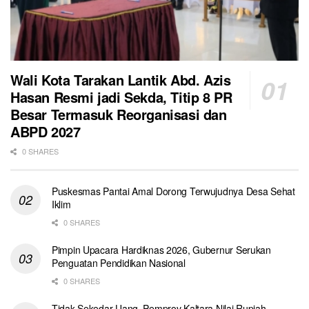
Wali Kota Tarakan Lantik Abd. Azis
Hasan Resmi jadi Sekda, Titip 8 PR
Besar Termasuk Reorganisasi dan
ABPD 2027
0 SHARES
Puskesmas Pantai Amal Dorong Terwujudnya Desa Sehat
Iklim
0 SHARES
Pimpin Upacara Hardiknas 2026, Gubernur Serukan
Penguatan Pendidikan Nasional
0 SHARES
Tidak Sekedar Uang, Pemprov Kaltara Nilai Rupiah